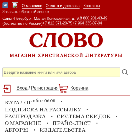
О магазине
Оплата и доставка
Контакты
Заказать обратный звонок
8 800 201-43-49
Санкт-Петербург, Малая Конюшенная, д. 9,
+7 812 571-20-75
+7 964 335-07-04
(бесплатно по России)
МАГАЗИН ХРИСТИАНСКОЙ ЛИТЕРАТУРЫ
Вход
/
Регистрация
Корзина
обн.: 06.08
КАТАЛОГ
ПОДПИСКА НА РАССЫЛКУ
РАСПРОДАЖА
СИСТЕМА СКИДОК
О МАГАЗИНЕ
ПРАЙС-ЛИСТ
АВТОРЫ
ИЗДАТЕЛЬСТВА