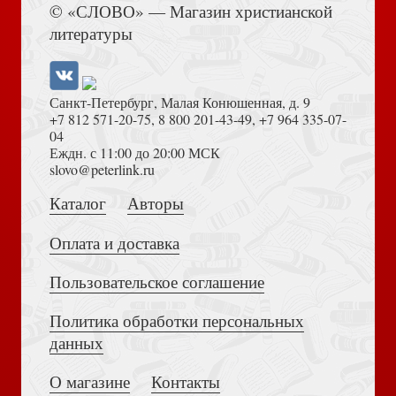
собой
© «СЛОВО» — Магазин христианской
Барьеры (рабочая тетрадь)
литературы
Санкт-Петербург, Малая Конюшенная, д. 9
+7 812 571-20-75
,
8 800 201-43-49
,
+7 964 335-07-
04
Еждн. с 11:00 до 20:00 МСК
Толкование на Апокалипсис (Тихоний Африканский)
slovo@peterlink.ru
9 принципов успеха в любви и жизни
Надежные люди (мягкий переплет)
Каталог
Авторы
Оплата и доставка
Пользовательское соглашение
Политика обработки персональных
Достоевский Ф.М. Сила и правда России (2024)
В вашем доме малыш: от рождения до трех лет
данных
Брак: где проходит граница? (мягкая обл)
О магазине
Контакты