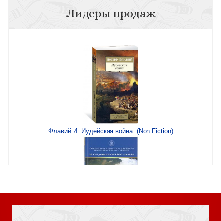
Лидеры продаж
Брак: где проходит граница? (мягкая обл)
12 «христианских» верований, которые могут свести с
ума
Запиши, что видишь
Флавий И. Иудейская война. (Non Fiction)
Фактор матери
Сила мысли. Как правильно разговаривать с самим
Книга Иисуса Навина