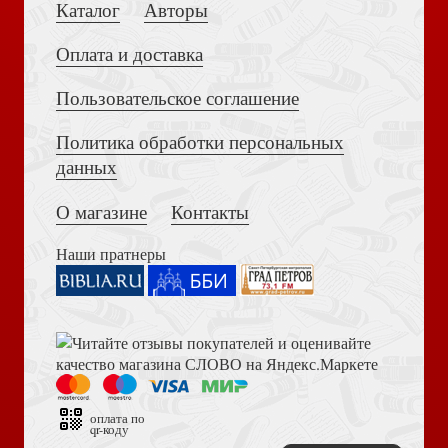
Каталог
Авторы
Оплата и доставка
Пользовательское соглашение
Политика обработки персональных
Достоевский Ф.М. Сила и правда России (2024)
данных
Молитва. Способна ли молитва изменить жизнь?
Синдром хорошего человека
О магазине
Контакты
Наши пратнеры
Книга пророка Амоса. Введение и комментарий
Здоровье на всю жизнь
Барьеры (рабочая тетрадь)
оплата по
qr-коду