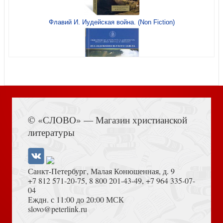
Флавий И. Иудейская война. (Non Fiction)
Слава Богу за мои духовные дары!
Взросление для взрослых
Книга Иисуса Навина
Если бы только он знал...
© «СЛОВО» — Магазин христианской
Надежные люди (мягкий переплет)
литературы
Санкт-Петербург, Малая Конюшенная, д. 9
+7 812 571-20-75
,
8 800 201-43-49
,
+7 964 335-07-
04
Еждн. с 11:00 до 20:00 МСК
Толкование на Апокалипсис (Тихоний Африканский)
slovo@peterlink.ru
Смиренная попытка. Призыв к молитве о духовном
пробуждении
Искусство трудного разговора