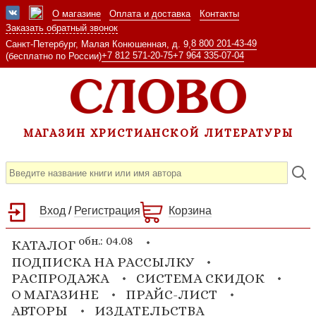
О магазине
Оплата и доставка
Контакты
Заказать обратный звонок
8 800 201-43-49
Санкт-Петербург, Малая Конюшенная, д. 9,
+7 812 571-20-75
+7 964 335-07-04
(бесплатно по России)
МАГАЗИН ХРИСТИАНСКОЙ ЛИТЕРАТУРЫ
Вход
/
Регистрация
Корзина
обн.: 04.08
КАТАЛОГ
ПОДПИСКА НА РАССЫЛКУ
РАСПРОДАЖА
СИСТЕМА СКИДОК
О МАГАЗИНЕ
ПРАЙС-ЛИСТ
АВТОРЫ
ИЗДАТЕЛЬСТВА