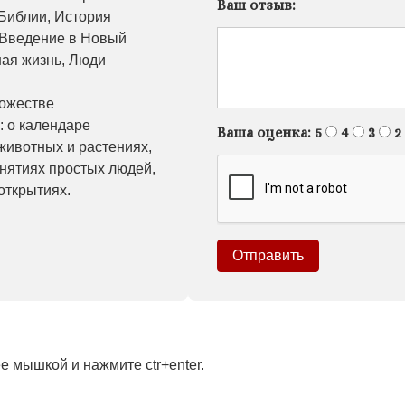
Ваш отзыв:
 Библии, История
, Введение в Новый
ная жизнь, Люди
ножестве
: о календаре
Ваша оценка:
5
4
3
2
 животных и растениях,
анятиях простых людей,
открытиях.
 мышкой и нажмите ctr+enter.