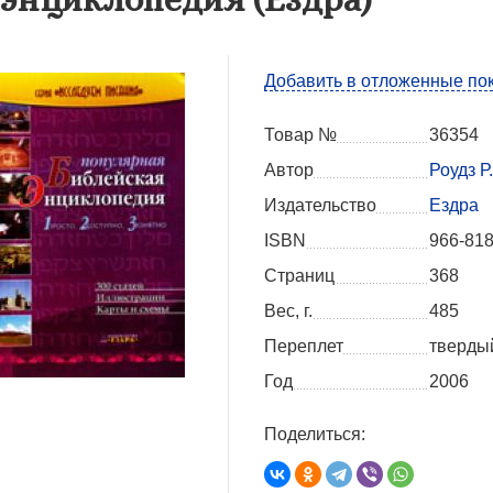
Добавить в отложенные по
Товар №
36354
Автор
Роудз Р.
Издательство
Ездра
ISBN
966-818
Страниц
368
Вес, г.
485
Переплет
тверды
Год
2006
Поделиться: