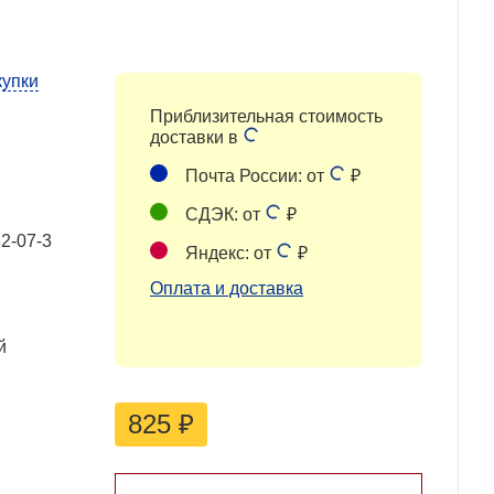
купки
Приблизительная стоимость
доставки в
Почта России: от
₽
СДЭК: от
₽
2-07-3
Яндекс: от
₽
Оплата и доставка
й
825
₽