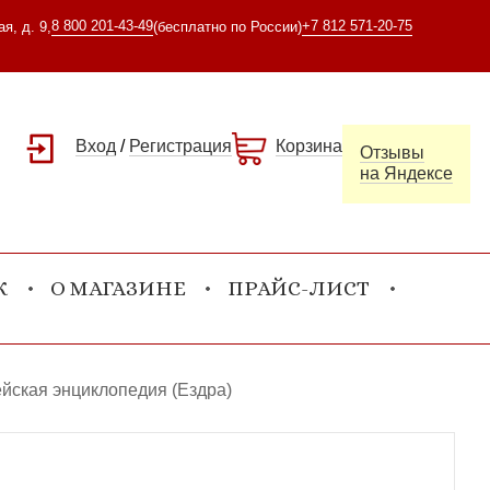
8 800 201-43-49
+7 812 571-20-75
я, д. 9,
(бесплатно по России)
Вход
/
Регистрация
Корзина
Отзывы
на Яндексе
К
О МАГАЗИНЕ
ПРАЙС-ЛИСТ
йская энциклопедия (Ездра)