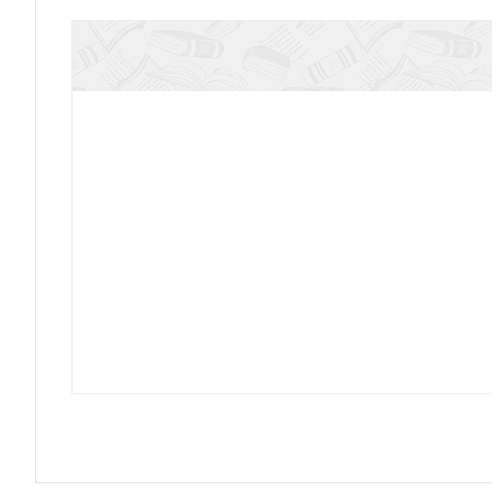
Новые религиозные движения. Карманн
История церкви. Карманный спра