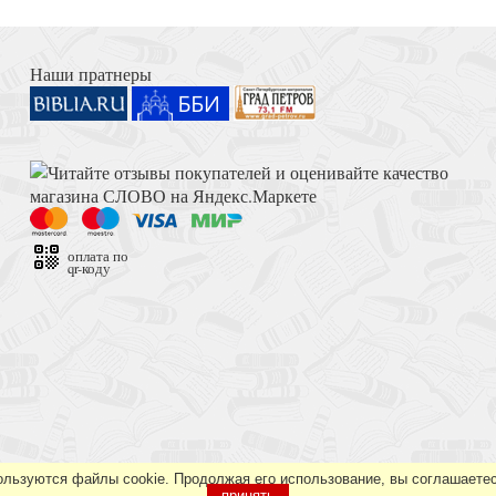
краска
Би
Книга Иисуса Навина
Наши пратнеры
Толкование на Апокалипсис (Тихоний Африканский)
оплата по
qr-коду
 словарь
Достоевский Ф.М. Сила и правда России (2024)
ользуются файлы cookie. Продолжая его использование, вы соглашаетес