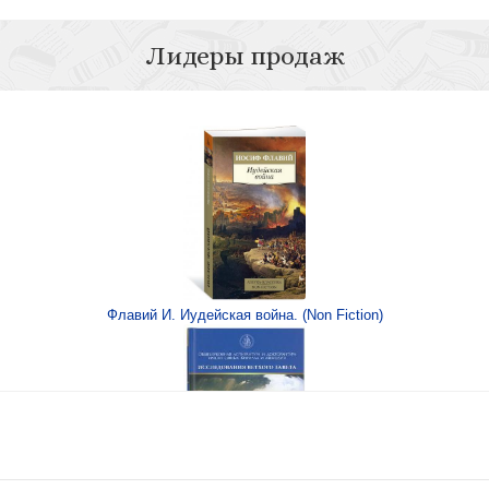
Лидеры продаж
ый словарь
Популярн
вочник
Популярн
Флавий И. Иудейская война. (Non Fiction)