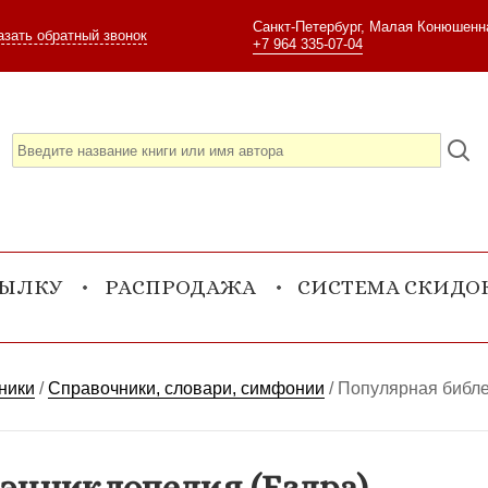
Санкт-Петербург, Малая Конюшенна
азать обратный звонок
+7 964 335-07-04
СЫЛКУ
РАСПРОДАЖА
СИСТЕМА СКИДО
ники
/
Справочники, словари, симфонии
/
Популярная библе
энциклопедия (Ездра)