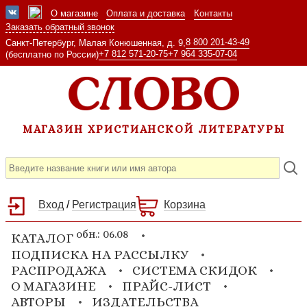
О магазине
Оплата и доставка
Контакты
Заказать обратный звонок
8 800 201-43-49
Санкт-Петербург, Малая Конюшенная, д. 9,
+7 812 571-20-75
+7 964 335-07-04
(бесплатно по России)
МАГАЗИН ХРИСТИАНСКОЙ ЛИТЕРАТУРЫ
Вход
/
Регистрация
Корзина
обн.: 06.08
КАТАЛОГ
ПОДПИСКА НА РАССЫЛКУ
РАСПРОДАЖА
СИСТЕМА СКИДОК
О МАГАЗИНЕ
ПРАЙС-ЛИСТ
АВТОРЫ
ИЗДАТЕЛЬСТВА