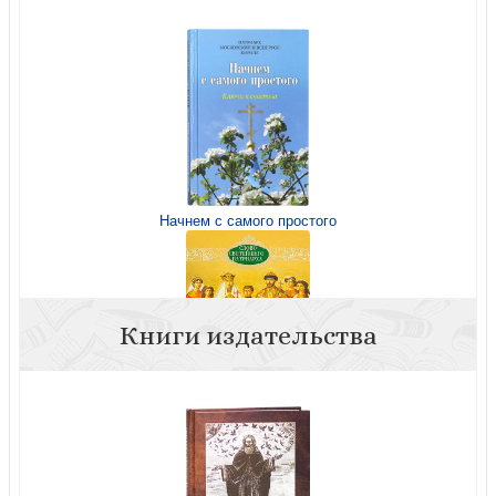
Начнем с самого простого
Книги издательства
Верные Господу. Царская семья (Слово Святейшего
Патриарха. Выпуск 6)