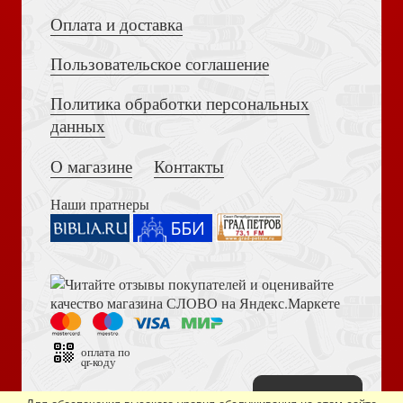
Оплата и доставка
Пользовательское соглашение
Политика обработки персональных
Достоевский Ф.М. Сила и правда России (2024)
данных
*Мысли на каждый день года
О магазине
Контакты
Наши пратнеры
Книга пророка Амоса. Введение и комментарий
Слово пастыря
оплата по
qr-коду
Наверх
Дизайн сайта —
студия «Артминистри»