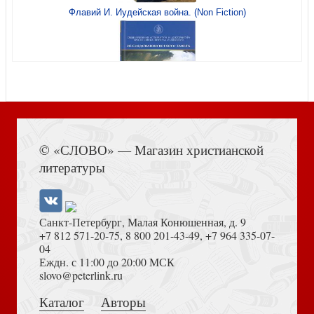
Флавий И. Иудейская война. (Non Fiction)
Диалог с историей (МП)
Книга Иисуса Навина
© «СЛОВО» — Магазин христианской
Диалог с историей
литературы
Санкт-Петербург, Малая Конюшенная, д. 9
+7 812 571-20-75
,
8 800 201-43-49
,
+7 964 335-07-
04
Еждн. с 11:00 до 20:00 МСК
Толкование на Апокалипсис (Тихоний Африканский)
slovo@peterlink.ru
Собрание трудов. Серия 2. Том 2
Каталог
Авторы