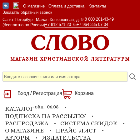
О магазине
Оплата и доставка
Контакты
Заказать обратный звонок
8 800 201-43-49
Санкт-Петербург, Малая Конюшенная, д. 9,
+7 812 571-20-75
+7 964 335-07-04
(бесплатно по России)
МАГАЗИН ХРИСТИАНСКОЙ ЛИТЕРАТУРЫ
Вход
/
Регистрация
Корзина
обн.: 06.08
КАТАЛОГ
ПОДПИСКА НА РАССЫЛКУ
РАСПРОДАЖА
СИСТЕМА СКИДОК
О МАГАЗИНЕ
ПРАЙС-ЛИСТ
АВТОРЫ
ИЗДАТЕЛЬСТВА