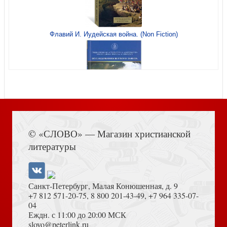
Флавий И. Иудейская война. (Non Fiction)
Портер Э. Поллианна (Библиотека лучшей классики)
Книга Иисуса Навина
© «СЛОВО» — Магазин христианской
Мориак Ф. Дорога в никуда (Эксклюзивная классика)
литературы
Санкт-Петербург, Малая Конюшенная, д. 9
+7 812 571-20-75
,
8 800 201-43-49
,
+7 964 335-07-
04
Еждн. с 11:00 до 20:00 МСК
Толкование на Апокалипсис (Тихоний Африканский)
slovo@peterlink.ru