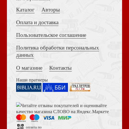
Перро Ш. Волшебные сказки
Каталог
Авторы
Оплата и доставка
Пользовательское соглашение
Политика обработки персональных
Достоевский Ф.М. Сила и правда России (2024)
данных
Зотов Г. Города мертвых: сборник репортажей и
интервью
О магазине
Контакты
Наши пратнеры
Книга пророка Амоса. Введение и комментарий
Пребывающим в унынии
оплата по