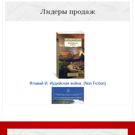
Лидеры продаж
Последование Страстей Господних (ПСТГУ)
Флавий И. Иудейская война. (Non Fiction)
История Русской Церкви.: Первый патриарший период
(конец XVI — XII в)