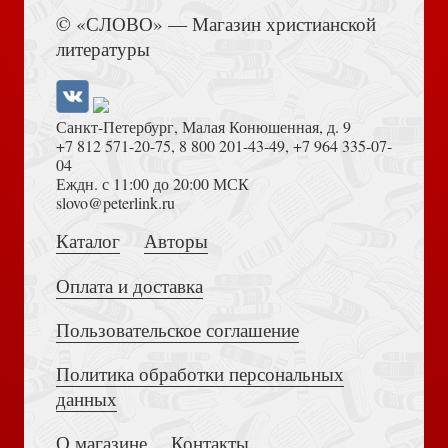
Книга Иисуса Навина
© «СЛОВО» — Магазин христианской
Мышление бытия и вера откровения в немецкоязычной
литературы
теологии и русской религиозной мысли
Санкт-Петербург, Малая Конюшенная, д. 9
+7 812 571-20-75
,
8 800 201-43-49
,
+7 964 335-07-
04
Еждн. с 11:00 до 20:00 МСК
Толкование на Апокалипсис (Тихоний Африканский)
slovo@peterlink.ru
Введение в Учительные книги Ветхого Завета
Каталог
Авторы
Оплата и доставка
Пользовательское соглашение
Политика обработки персональных
Достоевский Ф.М. Сила и правда России (2024)
данных
Православное пастырское служение. (ПСТГУ)
О магазине
Контакты