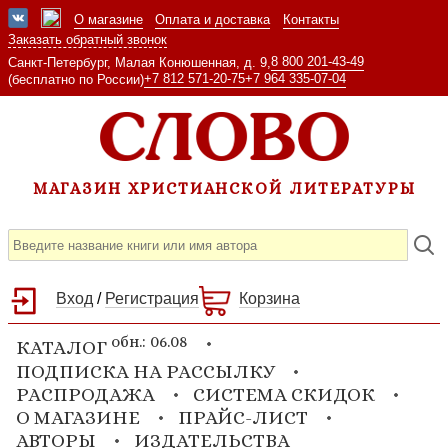
О магазине
Оплата и доставка
Контакты
Заказать обратный звонок
8 800 201-43-49
Санкт-Петербург, Малая Конюшенная, д. 9,
+7 812 571-20-75
+7 964 335-07-04
(бесплатно по России)
МАГАЗИН ХРИСТИАНСКОЙ ЛИТЕРАТУРЫ
Вход
/
Регистрация
Корзина
обн.: 06.08
КАТАЛОГ
ПОДПИСКА НА РАССЫЛКУ
РАСПРОДАЖА
СИСТЕМА СКИДОК
О МАГАЗИНЕ
ПРАЙС-ЛИСТ
АВТОРЫ
ИЗДАТЕЛЬСТВА