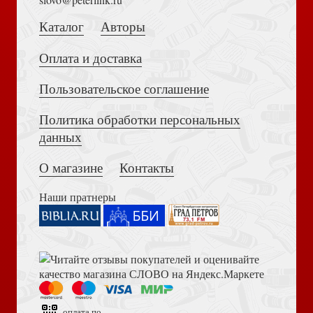
Каталог
Авторы
Оплата и доставка
Пользовательское соглашение
Сент-Экзюпери А. Можно верить в людей
Политика обработки персональных
Достоевский Ф.М. Сила и правда России (2024)
данных
О магазине
Контакты
Наши пратнеры
Пиаф Э. Я ни о чем не сожалею...
Книга пророка Амоса. Введение и комментарий
оплата по