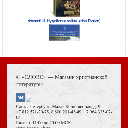
Вера и жизнь
Флавий И. Иудейская война. (Non Fiction)
Перро Ш. Настоящие сказки Шарля Перро
Книга Иисуса Навина
© «СЛОВО» — Магазин христианской
литературы
Санкт-Петербург, Малая Конюшенная, д. 9
+7 812 571-20-75
,
8 800 201-43-49
,
+7 964 335-07-
04
Еждн. с 11:00 до 20:00 МСК
Егоров В. У истоков Руси
Толкование на Апокалипсис (Тихоний Африканский)
slovo@peterlink.ru