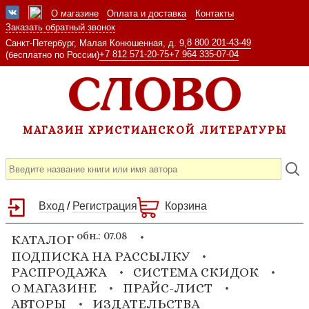
О магазине
Оплата и доставка
Контакты
Заказать обратный звонок
8 800 201-43-49
Санкт-Петербург, Малая Конюшенная, д. 9,
+7 812 571-20-75
+7 964 335-07-04
(бесплатно по России)
МАГАЗИН ХРИСТИАНСКОЙ ЛИТЕРАТУРЫ
Вход
/
Регистрация
Корзина
обн.: 07.08
КАТАЛОГ
ПОДПИСКА НА РАССЫЛКУ
РАСПРОДАЖА
СИСТЕМА СКИДОК
О МАГАЗИНЕ
ПРАЙС-ЛИСТ
АВТОРЫ
ИЗДАТЕЛЬСТВА