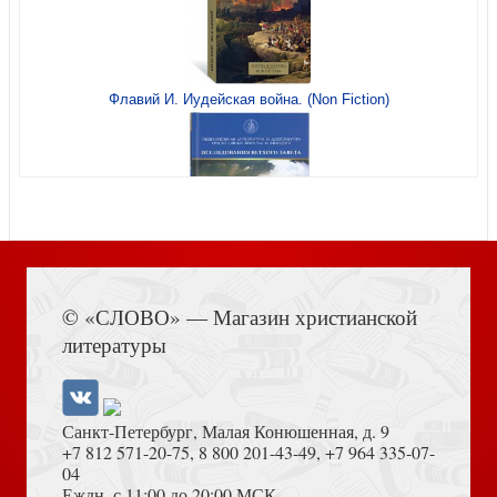
Псалтирь (Сретенский монастырь) карманный формат
Флавий И. Иудейская война. (Non Fiction)
Евагрия Понтийского Монах или Практический трактат о
духовной жизни
Мастер-класс
Книга Иисуса Навина
© «СЛОВО» — Магазин христианской
литературы
Объядение, лакомство, чревоугодие
Санкт-Петербург, Малая Конюшенная, д. 9
+7 812 571-20-75
,
8 800 201-43-49
,
+7 964 335-07-
04
Еждн. с 11:00 до 20:00 МСК
Малая Церковь