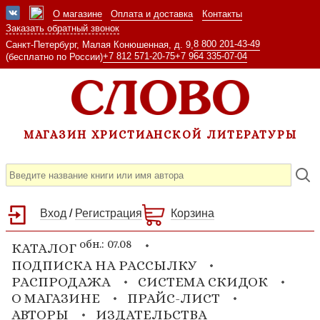
О магазине
Оплата и доставка
Контакты
Заказать обратный звонок
8 800 201-43-49
Санкт-Петербург, Малая Конюшенная, д. 9,
+7 812 571-20-75
+7 964 335-07-04
(бесплатно по России)
МАГАЗИН ХРИСТИАНСКОЙ ЛИТЕРАТУРЫ
Вход
/
Регистрация
Корзина
обн.: 07.08
КАТАЛОГ
ПОДПИСКА НА РАССЫЛКУ
РАСПРОДАЖА
СИСТЕМА СКИДОК
О МАГАЗИНЕ
ПРАЙС-ЛИСТ
АВТОРЫ
ИЗДАТЕЛЬСТВА