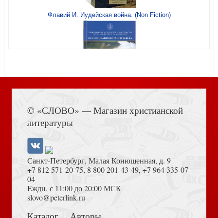
Воды всемирного потопа
Флавий И. Иудейская война. (Non Fiction)
Посещали ли землю инопланетяне?
Книга Иисуса Навина
© «СЛОВО» — Магазин христианской
литературы
Санкт-Петербург, Малая Конюшенная, д. 9
+7 812 571-20-75
,
8 800 201-43-49
,
+7 964 335-07-
04
Еждн. с 11:00 до 20:00 МСК
Ледниковый период
Достоевский Ф.М. Сила и правда России (2024)
slovo@peterlink.ru
Каталог
Авторы