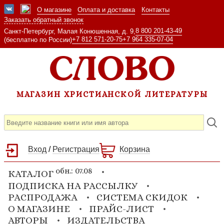
О магазине
Оплата и доставка
Контакты
Заказать обратный звонок
8 800 201-43-49
Санкт-Петербург, Малая Конюшенная, д. 9,
+7 812 571-20-75
+7 964 335-07-04
(бесплатно по России)
МАГАЗИН ХРИСТИАНСКОЙ ЛИТЕРАТУРЫ
Вход
/
Регистрация
Корзина
обн.: 07.08
КАТАЛОГ
ПОДПИСКА НА РАССЫЛКУ
РАСПРОДАЖА
СИСТЕМА СКИДОК
О МАГАЗИНЕ
ПРАЙС-ЛИСТ
АВТОРЫ
ИЗДАТЕЛЬСТВА