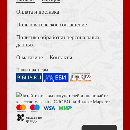
Оплата и доставка
Пользовательское соглашение
После потопа: ранняя история Европы
Политика обработки персональных
Толкование на Апокалипсис (Тихоний Африканский)
данных
О магазине
Контакты
Наши пратнеры
Дрейф континентов
Библия в современном русском переводе. 073 (2025, 3-
е изд., перераб., и доп., синий бумвинил)
оплата по
qr-коду