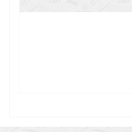
Динозавры в Библии и в истории. Книжк
Ледниковый период
Посещали ли землю инопланет