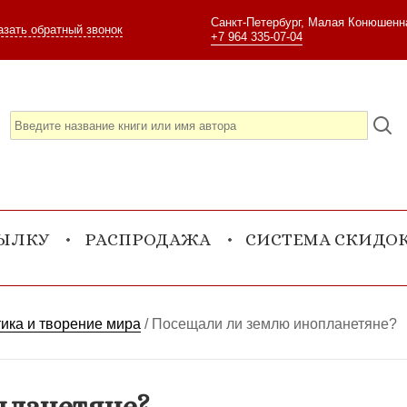
Санкт-Петербург, Малая Конюшенна
азать обратный звонок
+7 964 335-07-04
СЫЛКУ
РАСПРОДАЖА
СИСТЕМА СКИДО
ика и творение мира
/
Посещали ли землю инопланетяне?
планетяне?