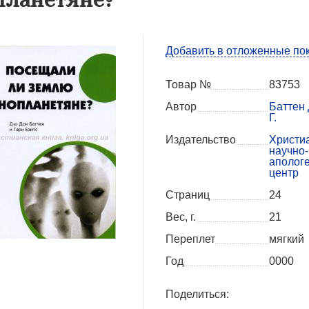
Добавить в отложенные по
Товар №
83753
Автор
Баттен 
Г.
Издательство
Христи
научно-
аполог
центр
Страниц
24
Вес, г.
21
Переплет
мягкий
Год
0000
Поделиться: