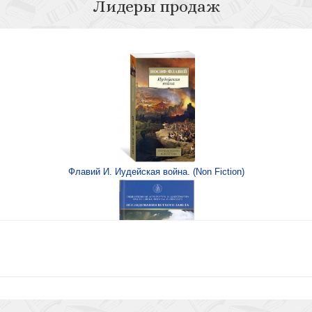
Лидеры продаж
а-раскраска
Флавий И. Иудейская война. (Non Fiction)
яне?
Книга Иисуса Навина