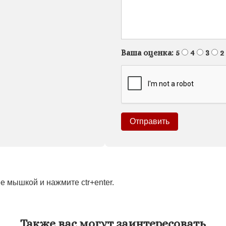
Ваша оценка:
5
4
3
2
 мышкой и нажмите ctr+enter.
Также вас могут заинтересовать