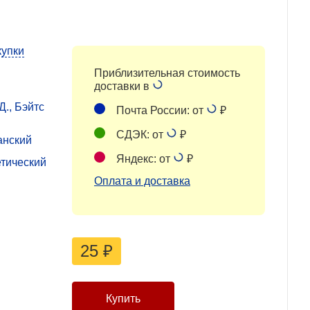
купки
Приблизительная стоимость
доставки в
Д., Бэйтс
Почта России: от
₽
СДЭК: от
₽
анский
Яндекс: от
₽
етический
Оплата и доставка
25
₽