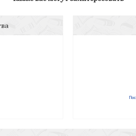
тва
Пос