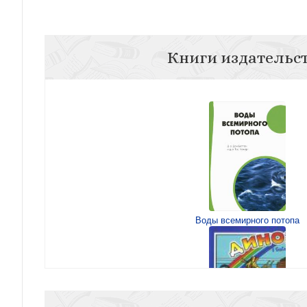
Книги издательс
Воды всемирного потопа