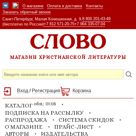
О магазине
Оплата и доставка
Контакты
Заказать обратный звонок
8 800 201-43-49
Санкт-Петербург, Малая Конюшенная, д. 9,
+7 812 571-20-75
+7 964 335-07-04
(бесплатно по России)
МАГАЗИН ХРИСТИАНСКОЙ ЛИТЕРАТУРЫ
Вход
/
Регистрация
Корзина
обн.: 07.08
КАТАЛОГ
ПОДПИСКА НА РАССЫЛКУ
РАСПРОДАЖА
СИСТЕМА СКИДОК
О МАГАЗИНЕ
ПРАЙС-ЛИСТ
АВТОРЫ
ИЗДАТЕЛЬСТВА