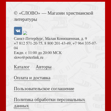
Город счастья
Книга Иисуса Навина
© «СЛОВО» — Магазин христианской
литературы
Санкт-Петербург, Малая Конюшенная, д. 9
+7 812 571-20-75
,
8 800 201-43-49
,
+7 964 335-07-
04
Еждн. с 11:00 до 20:00 МСК
Тонкое место
Толкование на Апокалипсис (Тихоний Африканский)
slovo@peterlink.ru
Каталог
Авторы
Оплата и доставка
Пользовательское соглашение
История, рассказанная ангелом
Политика обработки персональных
Достоевский Ф.М. Сила и правда России (2024)
данных