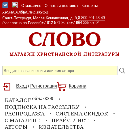
О магазине
Оплата и доставка
Контакты
Заказать обратный звонок
8 800 201-43-49
Санкт-Петербург, Малая Конюшенная, д. 9,
+7 812 571-20-75
+7 964 335-07-04
(бесплатно по России)
МАГАЗИН ХРИСТИАНСКОЙ ЛИТЕРАТУРЫ
Вход
/
Регистрация
Корзина
обн.: 07.08
КАТАЛОГ
ПОДПИСКА НА РАССЫЛКУ
РАСПРОДАЖА
СИСТЕМА СКИДОК
О МАГАЗИНЕ
ПРАЙС-ЛИСТ
АВТОРЫ
ИЗДАТЕЛЬСТВА