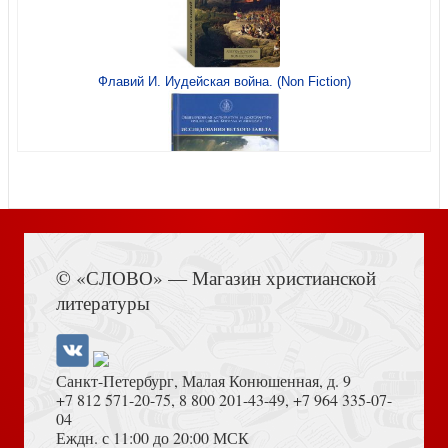
Проповедник
Флавий И. Иудейская война. (Non Fiction)
Чудотворец
Книга Иисуса Навина
© «СЛОВО» — Магазин христианской
литературы
Санкт-Петербург, Малая Конюшенная, д. 9
+7 812 571-20-75
,
8 800 201-43-49
,
+7 964 335-07-
04
Еждн. с 11:00 до 20:00 МСК
Человек
Толкование на Апокалипсис (Тихоний Африканский)