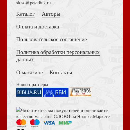
slovo@peterlink.ru
Каталог
Авторы
Оплата и доставка
Пользовательское соглашение
Деньги, секс и власть. Что мешает нам жить
Политика обработки персональных
Достоевский Ф.М. Сила и правда России (2024)
дисциплинированно?
данных
О магазине
Контакты
Наши пратнеры
Книга пророка Амоса. Введение и комментарий
Ответь на Его призыв