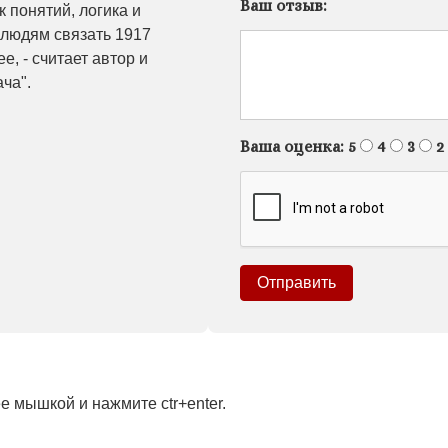
Ваш отзыв:
 понятий, логика и
 людям связать 1917
е, - считает автор и
ача".
Ваша оценка:
5
4
3
2
 мышкой и нажмите ctr+enter.