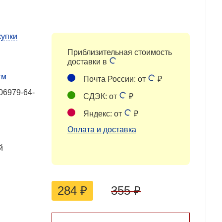
купки
Приблизительная стоимость
доставки в
тм
Почта России: от
₽
06979-64-
СДЭК: от
₽
Яндекс: от
₽
Оплата и доставка
й
284
₽
355
₽