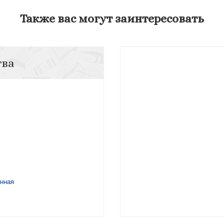
Также вас могут заинтересовать
тва
анная