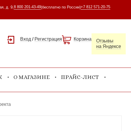
8 800 201-43-49
+7 812 571-20-75
я, д. 9,
(бесплатно по России)
Вход
/
Регистрация
Корзина
Отзывы
на Яндексе
К
О МАГАЗИНЕ
ПРАЙС-ЛИСТ
оекта