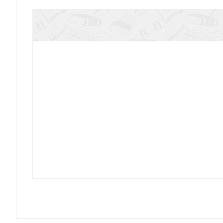
Арсеньева Д. Пешком по Невск
Сапункова Н. Воплощение врем