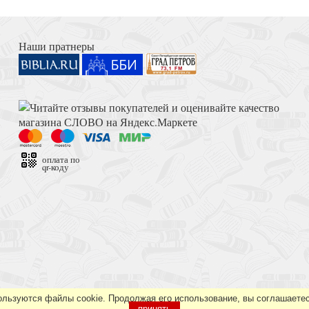
й Новгород
Книга Иисуса Навина
Наши пратнеры
а
Толкование на Апокалипсис (Тихоний Африканский)
оплата по
qr-коду
гунка
Достоевский Ф.М. Сила и правда России (2024)
ользуются файлы cookie. Продолжая его использование, вы соглашаетес