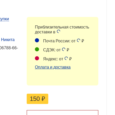
купки
Приблизительная стоимость
доставки в
 Никита
Почта России: от
₽
06788-66-
СДЭК: от
₽
Яндекс: от
₽
Оплата и доставка
150
₽