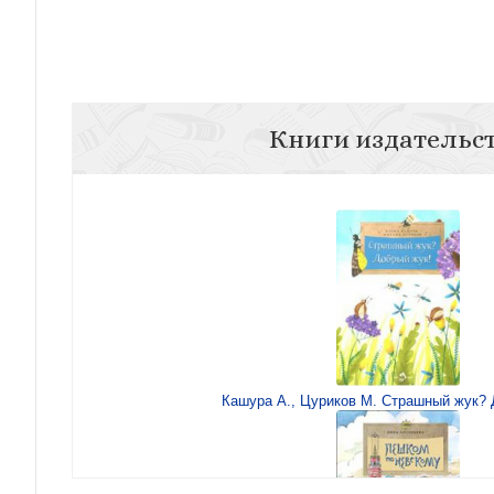
Книги издательс
Кашура А., Цуриков М. Страшный жук? 