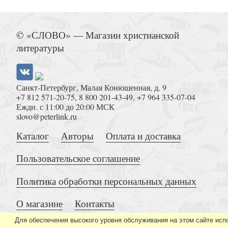
Алдонина Р.П. Город грамотеев Велики
© «СЛОВО» — Магазин христианской
литературы
Санкт-Петербург, Малая Конюшенная, д. 9
+7 812 571-20-75
,
8 800 201-43-49
,
+7 964 335-07-04
Патаки Х. Мосты Петербург
Еждн. с 11:00 до 20:00 МСК
slovo@peterlink.ru
Каталог
Авторы
Оплата и доставка
Пользовательское соглашение
Политика обработки персональных данных
Улыбышева М. Царскосельская чу
О магазине
Контакты
Для обеспечения высокого уровня обслуживания на этом сайте исп