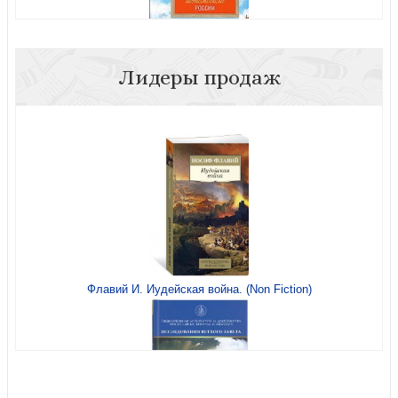
Лидеры продаж
Пегов М. Легендарные автомобили России
Кашура А., Цуриков М. Страшный жук? Добрый жук!
Флавий И. Иудейская война. (Non Fiction)