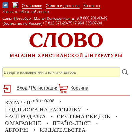
О магазине
Оплата и доставка
Контакты
Заказать обратный звонок
8 800 201-43-49
Санкт-Петербург, Малая Конюшенная, д. 9,
+7 812 571-20-75
+7 964 335-07-04
(бесплатно по России)
МАГАЗИН ХРИСТИАНСКОЙ ЛИТЕРАТУРЫ
Вход
/
Регистрация
Корзина
обн.: 07.08
КАТАЛОГ
ПОДПИСКА НА РАССЫЛКУ
РАСПРОДАЖА
СИСТЕМА СКИДОК
О МАГАЗИНЕ
ПРАЙС-ЛИСТ
АВТОРЫ
ИЗДАТЕЛЬСТВА