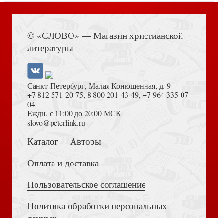
Ткаченко А. Байкал. Прозрачное чудо планеты
Книга Иисуса Навина
© «СЛОВО» — Магазин христианской
литературы
Санкт-Петербург, Малая Конюшенная, д. 9
+7 812 571-20-75
,
8 800 201-43-49
,
+7 964 335-07-
04
Еждн. с 11:00 до 20:00 МСК
Максимова Е. Сосна. Про мачты, янтарь и сосновые
Достоевский Ф.М. Сила и правда России (2024)
slovo@peterlink.ru
яблоки
Каталог
Авторы
Оплата и доставка
Пользовательское соглашение
Политика обработки персональных
Толкование на Апокалипсис (Тихоний Африканский)
Алдонина Р.П. Город грамотеев Великий Новгород
данных