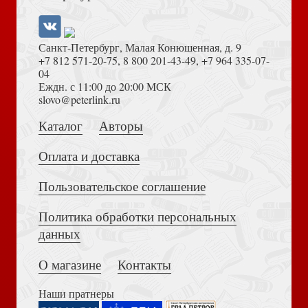
Санкт-Петербург, Малая Конюшенная, д. 9
+7 812 571-20-75
,
8 800 201-43-49
,
+7 964 335-07-
04
Еждн. с 11:00 до 20:00 МСК
Толкование на Апокалипсис (Тихоний Африканский)
slovo@peterlink.ru
Учись быть счастливым
Постигая, кто мы есть
Каталог
Авторы
Оплата и доставка
Пользовательское соглашение
Политика обработки персональных
Достоевский Ф.М. Сила и правда России (2024)
Муж и жена: кто мы на самом деле?
Целительная сила общения
данных
О магазине
Контакты
Наши пратнеры