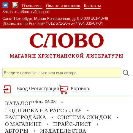
О магазине
Оплата и доставка
Контакты
Заказать обратный звонок
8 800 201-43-49
Санкт-Петербург, Малая Конюшенная, д. 9,
+7 812 571-20-75
+7 964 335-07-04
(бесплатно по России)
МАГАЗИН ХРИСТИАНСКОЙ ЛИТЕРАТУРЫ
Вход
/
Регистрация
Корзина
обн.: 06.08
КАТАЛОГ
ПОДПИСКА НА РАССЫЛКУ
РАСПРОДАЖА
СИСТЕМА СКИДОК
О МАГАЗИНЕ
ПРАЙС-ЛИСТ
АВТОРЫ
ИЗДАТЕЛЬСТВА