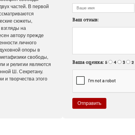
двух частей. В первой
ассматриваются
Ваш отзыв:
еские сюжеты,
 взгляды на
есен автору прежде
ренности личного
 духовной опоры в
 метафизики свободы,
Ваша оценка:
5
4
3
2
ли и религии являются
нной Ш. Секретану.
и и творчества этого