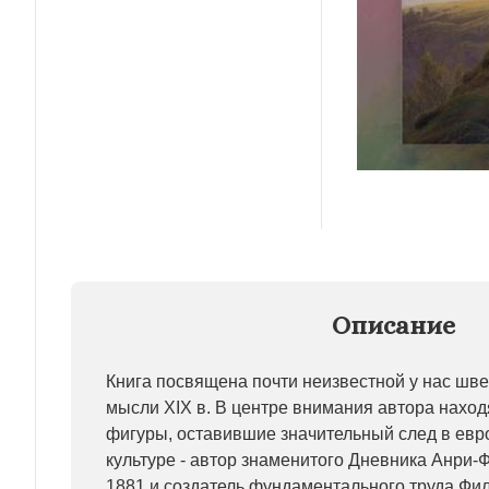
Описание
Книга посвящена почти неизвестной у нас ш
мысли XIX в. В центре внимания автора наход
фигуры, оставившие значительный след в ев
культуре - автор знаменитого Дневника Анри-
1881 и создатель фундаментального труда Ф