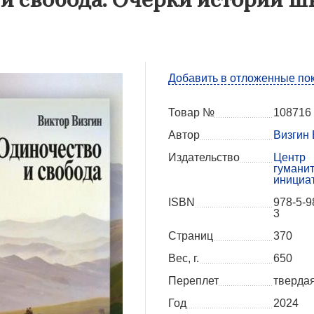
Добавить в отложенные по
Товар №
108716
Автор
Визгин 
Издательство
Центр
гумани
инициа
ISBN
978-5-9
3
Страниц
370
Вес, г.
650
Переплет
тверда
Год
2024