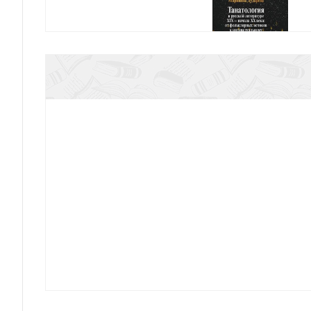
Дударева М. Танаталогия в русской литературе 
от фольклорных истоков к индив
Миронов А.С. Эпос русских: ценности. Ч.2. Гер
сила и гнев