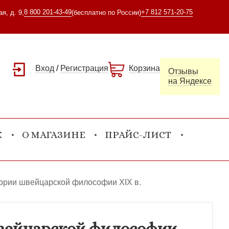
8 800 201-43-49
+7 812 571-20-75
я, д. 9,
(бесплатно по России)
Вход
/
Регистрация
Корзина
Отзывы
на Яндексе
К
О МАГАЗИНЕ
ПРАЙС-ЛИСТ
тории швейцарской философии XIX в.
швейцарской философии