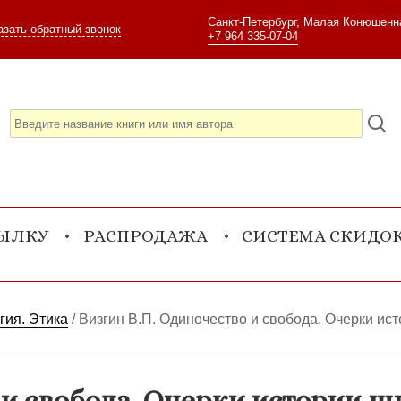
Санкт-Петербург, Малая Конюшенна
азать обратный звонок
+7 964 335-07-04
СЫЛКУ
РАСПРОДАЖА
СИСТЕМА СКИДО
гия. Этика
/
Визгин В.П. Одиночество и свобода. Очерки ис
 и свобода. Очерки истории 