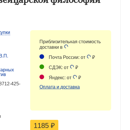
купки
Приблизительная стоимость
доставки в
В.П.
Почта России: от
₽
СДЭК: от
₽
тарных
тив
Яндекс: от
₽
8712-425-
Оплата и доставка
я
1185
₽