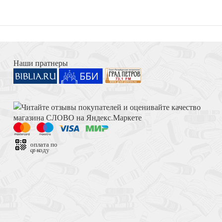
Книга Иисуса Навина
й словесности конца
Наши пратнеры
Достоевский Ф.М. Сила и правда России (2024)
оплата по
qr-коду
Стихотворения
Толкование на Апокалипсис (Тихоний Африканский)