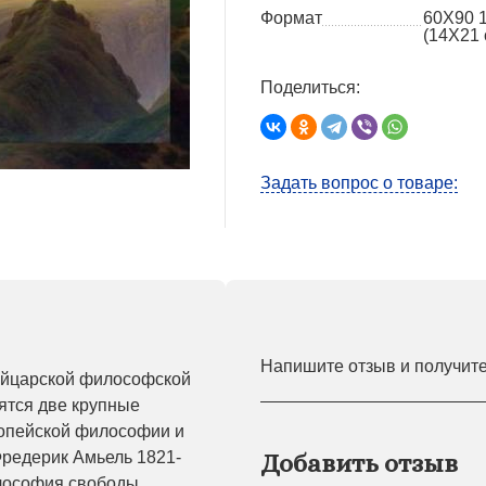
Формат
60X90 
(14Х21 
Поделиться:
Задать вопрос о товаре:
Напишите отзыв и получит
вейцарской философской
ятся две крупные
ропейской философии и
Фредерик Амьель 1821-
Добавить отзыв
илософия свободы