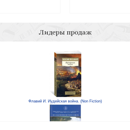
Лидеры продаж
XIX — нач. XX века:
идуал
Визгин В
Флавий И. Иудейская война. (Non Fiction)
оические «энергии»: