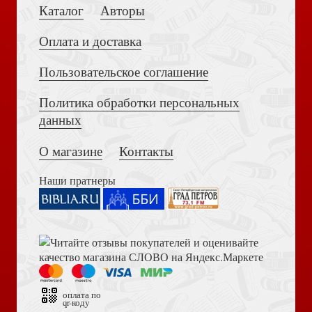
Каталог
Авторы
Оплата и доставка
Пользовательское соглашение
Политика обработки персональных
Толкование на Апокалипсис (Тихоний Африканский)
Няня спешит на помощь!
данных
О магазине
Контакты
Наши пратнеры
Библия в современном русском переводе. 073 (2025, 3-
Набор мини-открыток 6Х12 см №02 Девы в
е изд., перераб., и доп., синий бумвинил)
ассортименте
оплата по
qr-коду