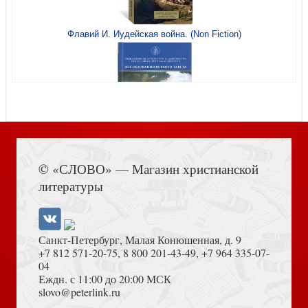
Альманах №5. Терроризм: религиозно — политический
Флавий И. Иудейская война. (Non Fiction)
аспект
Книга Иисуса Навина
Набор белых мини-открыток 6Х12 см Венок из роз
© «СЛОВО» — Магазин христианской
литературы
Санкт-Петербург, Малая Конюшенная, д. 9
+7 812 571-20-75
,
8 800 201-43-49
,
+7 964 335-07-
04
Еждн. с 11:00 до 20:00 МСК
Достоевский Ф.М. Сила и правда России (2024)
slovo@peterlink.ru
Как разговаривать с детьми о наркотиках