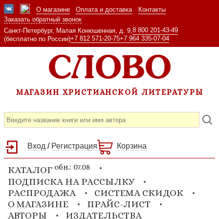
О магазине
Оплата и доставка
Контакты
Заказать обратный звонок
8 800 201-43-49
Санкт-Петербург, Малая Конюшенная, д. 9,
+7 812 571-20-75
+7 964 335-07-04
(бесплатно по России)
МАГАЗИН ХРИСТИАНСКОЙ ЛИТЕРАТУРЫ
Вход
/
Регистрация
Корзина
обн.: 07.08
КАТАЛОГ
ПОДПИСКА НА РАССЫЛКУ
РАСПРОДАЖА
СИСТЕМА СКИДОК
О МАГАЗИНЕ
ПРАЙС-ЛИСТ
АВТОРЫ
ИЗДАТЕЛЬСТВА