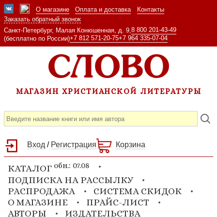
О магазине
Оплата и доставка
Контакты
Заказать обратный звонок
8 800 201-43-49
Санкт-Петербург, Малая Конюшенная, д. 9,
+7 812 571-20-75
+7 964 335-07-04
(бесплатно по России)
МАГАЗИН ХРИСТИАНСКОЙ ЛИТЕРАТУРЫ
Вход
/
Регистрация
Корзина
обн.: 07.08
КАТАЛОГ
ПОДПИСКА НА РАССЫЛКУ
РАСПРОДАЖА
СИСТЕМА СКИДОК
О МАГАЗИНЕ
ПРАЙС-ЛИСТ
АВТОРЫ
ИЗДАТЕЛЬСТВА