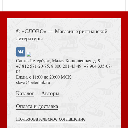
Альманах №5. Терроризм: религиозно — политический
Книга Иисуса Навина
аспект
© «СЛОВО» — Магазин христианской
литературы
Санкт-Петербург, Малая Конюшенная, д. 9
+7 812 571-20-75
,
8 800 201-43-49
,
+7 964 335-07-
04
Еждн. с 11:00 до 20:00 МСК
Толкование на Апокалипсис (Тихоний Африканский)
slovo@peterlink.ru
Набор желтых мини-открыток 6Х12 см Венок из роз
Каталог
Авторы
Оплата и доставка
Пользовательское соглашение