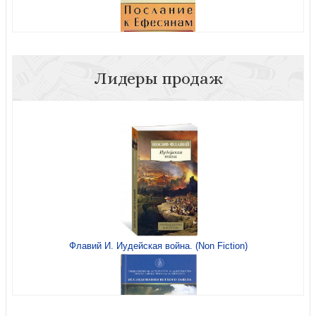
Лидеры продаж
Послание к Ефесянам
Я покажу тебе путь. От боли и страха к безусловной
Флавий И. Иудейская война. (Non Fiction)
любви