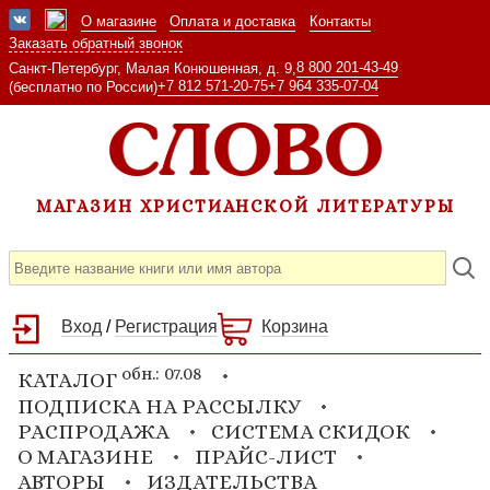
О магазине
Оплата и доставка
Контакты
Заказать обратный звонок
8 800 201-43-49
Санкт-Петербург, Малая Конюшенная, д. 9,
+7 812 571-20-75
+7 964 335-07-04
(бесплатно по России)
МАГАЗИН ХРИСТИАНСКОЙ ЛИТЕРАТУРЫ
Вход
/
Регистрация
Корзина
обн.: 07.08
КАТАЛОГ
ПОДПИСКА НА РАССЫЛКУ
РАСПРОДАЖА
СИСТЕМА СКИДОК
О МАГАЗИНЕ
ПРАЙС-ЛИСТ
АВТОРЫ
ИЗДАТЕЛЬСТВА