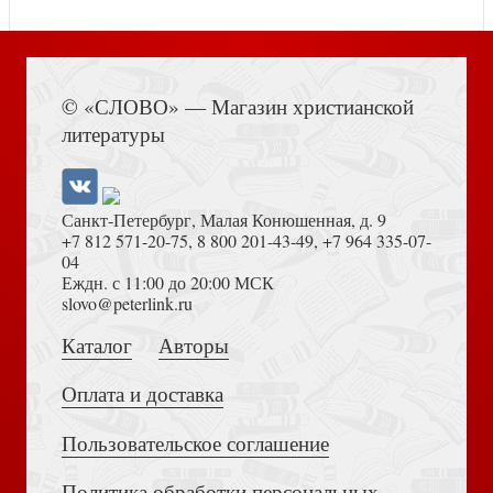
Книга Иисуса Навина
Книга пророка Даниила
© «СЛОВО» — Магазин христианской
литературы
Санкт-Петербург, Малая Конюшенная, д. 9
+7 812 571-20-75
,
8 800 201-43-49
,
+7 964 335-07-
04
Еждн. с 11:00 до 20:00 МСК
Толкование на Апокалипсис (Тихоний Африканский)
slovo@peterlink.ru
Второе послание Петра и послание Иуды
Каталог
Авторы
Оплата и доставка
Пользовательское соглашение
Политика обработки персональных