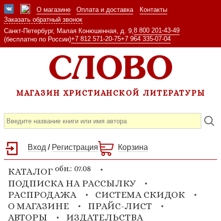
О магазине
Оплата и доставка
Контакты
Заказать обратный звонок
8 800 201-43-49
Санкт-Петербург, Малая Конюшенная, д. 9,
+7 812 571-20-75
+7 964 335-07-04
(бесплатно по России)
МАГАЗИН ХРИСТИАНСКОЙ ЛИТЕРАТУРЫ
Вход
/
Регистрация
Корзина
обн.: 07.08
КАТАЛОГ
ПОДПИСКА НА РАССЫЛКУ
РАСПРОДАЖА
СИСТЕМА СКИДОК
О МАГАЗИНЕ
ПРАЙС-ЛИСТ
АВТОРЫ
ИЗДАТЕЛЬСТВА