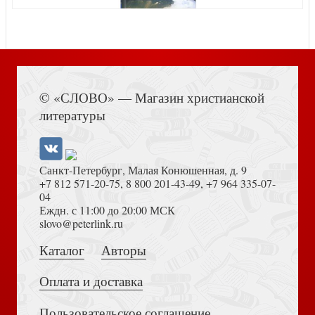
Записки пастора
Книга Иисуса Навина
© «СЛОВО» — Магазин христианской
литературы
Санкт-Петербург, Малая Конюшенная, д. 9
+7 812 571-20-75
,
8 800 201-43-49
,
+7 964 335-07-
04
Еждн. с 11:00 до 20:00 МСК
Евангелия: можно ли им доверять?
Достоевский Ф.М. Сила и правда России (2024)
slovo@peterlink.ru
Каталог
Авторы
Оплата и доставка
Пользовательское соглашение