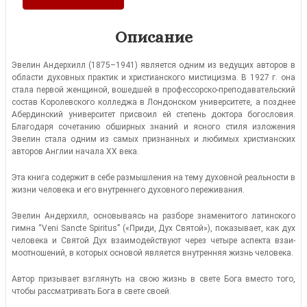
Описание
Эвелин Андерхилл (1875–1941) является одним из ведущих авторов в
области духовных практик и христианского мистицизма. В 1927 г. она
стала первой женщиной, вошедшей в профессорско-преподавательский
состав Королевского колледжа в Лондонском университете, а позднее
Абердинский университет присвоил ей степень доктора богословия.
Благодаря сочетанию обширных знаний и ясного стиля изложения
Эвелин стала одним из самых признанных и любимых христианских
авторов Англии начала XX века.
Эта книга содержит в себе раз­мышления на тему духовной реаль­ности в
жизни человека и его вну­треннего духовного переживания.
Эвелин Андерхилл, основываясь на разборе знаменитого латинского
гимна “Veni Sancte Spiritus” («Приди, Дух Святой»), показывает, как дух
человека и Святой Дух взаимодействуют через четыре аспекта взаи­
моотношений, в которых основой является внутренняя жизнь человека.
Автор призывает взглянуть на свою жизнь в свете Бога вместо того,
чтобы рассматривать Бога в свете своей.