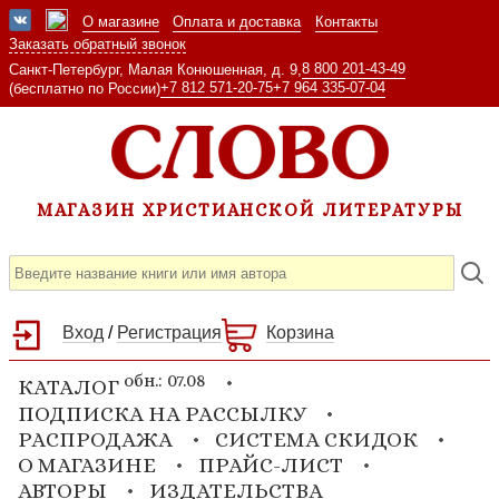
О магазине
Оплата и доставка
Контакты
Заказать обратный звонок
8 800 201-43-49
Санкт-Петербург, Малая Конюшенная, д. 9,
+7 812 571-20-75
+7 964 335-07-04
(бесплатно по России)
МАГАЗИН ХРИСТИАНСКОЙ ЛИТЕРАТУРЫ
Вход
/
Регистрация
Корзина
обн.: 07.08
КАТАЛОГ
ПОДПИСКА НА РАССЫЛКУ
РАСПРОДАЖА
СИСТЕМА СКИДОК
О МАГАЗИНЕ
ПРАЙС-ЛИСТ
АВТОРЫ
ИЗДАТЕЛЬСТВА