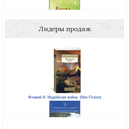
Лидеры продаж
Битва за сердце (краткие беседы о реальной жизни и
живой вере)
Проблески истины. Ч.1. Открывая завесу
Флавий И. Иудейская война. (Non Fiction)
Операция «Титан»
Проблески истины. Ч.2. Храни, что имеешь