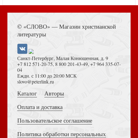
Книга Иисуса Навина
Погасшая свеча
© «СЛОВО» — Магазин христианской
литературы
Санкт-Петербург, Малая Конюшенная, д. 9
+7 812 571-20-75
,
8 800 201-43-49
,
+7 964 335-07-
04
Еждн. с 11:00 до 20:00 МСК
Толкование на Апокалипсис (Тихоний Африканский)
slovo@peterlink.ru
Колонисты
Каталог
Авторы
Оплата и доставка
Пользовательское соглашение
Политика обработки персональных
Достоевский Ф.М. Сила и правда России (2024)
Библейские истории (Б-ка журнала Тропинка)