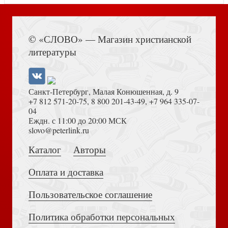
Первая радуга (Серия мы рисуем Библию)
Книга Иисуса Навина
© «СЛОВО» — Магазин христианской
литературы
Санкт-Петербург, Малая Конюшенная, д. 9
+7 812 571-20-75
,
8 800 201-43-49
,
+7 964 335-07-
04
Еждн. с 11:00 до 20:00 МСК
От края и до края земли
Толкование на Апокалипсис (Тихоний Африканский)
slovo@peterlink.ru
Каталог
Авторы
Оплата и доставка
Пользовательское соглашение
Романы Джанет Оак. В 4-х книгах. Первый комплект
Политика обработки персональных
Достоевский Ф.М. Сила и правда России (2024)