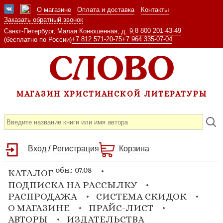
О магазине
Оплата и доставка
Контакты
Заказать обратный звонок
8 800 201-43-49
Санкт-Петербург, Малая Конюшенная, д. 9,
+7 812 571-20-75
+7 964 335-07-04
(бесплатно по России)
МАГАЗИН ХРИСТИАНСКОЙ ЛИТЕРАТУРЫ
Вход
/
Регистрация
Корзина
обн.: 07.08
КАТАЛОГ
ПОДПИСКА НА РАССЫЛКУ
РАСПРОДАЖА
СИСТЕМА СКИДОК
О МАГАЗИНЕ
ПРАЙС-ЛИСТ
АВТОРЫ
ИЗДАТЕЛЬСТВА