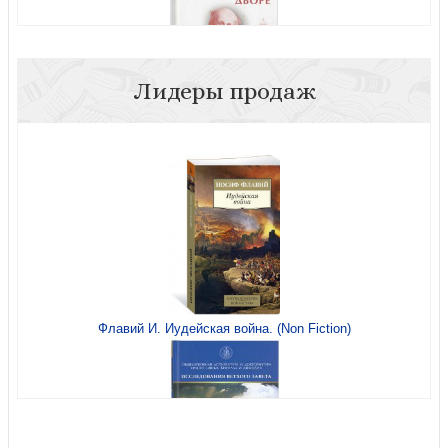
Лидеры продаж
При царском дворе. Из серии «Свидетели живого Бога»
Новая гражданская религия. Гуманизм и будущее
христианство
Вновь обретенный рай
Флавий И. Иудейская война. (Non Fiction)
За завесой