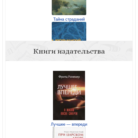
Тайна страданий
Книги издательства
Мусульманский Иса — библейский ли это Иисус?
Лучшее — впереди
Ненавидимы напрасно. Неверояная история гонений на
христиан сквозь призму столетий