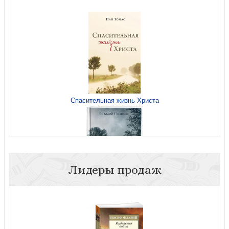
Беседы об Исламе
Спасительная жизнь Христа
Лидеры продаж
Поросло быльем некошеным...