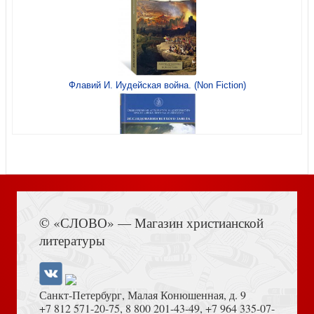
Портер Э. Поллианна (Свет на Востоке)
Флавий И. Иудейская война. (Non Fiction)
Под покровом Всевышнего
Книга Иисуса Навина
© «СЛОВО» — Магазин христианской
литературы
Санкт-Петербург, Малая Конюшенная, д. 9
+7 812 571-20-75
,
8 800 201-43-49
,
+7 964 335-07-