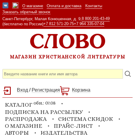
О магазине
Оплата и доставка
Контакты
Заказать обратный звонок
8 800 201-43-49
Санкт-Петербург, Малая Конюшенная, д. 9,
+7 812 571-20-75
+7 964 335-07-04
(бесплатно по России)
МАГАЗИН ХРИСТИАНСКОЙ ЛИТЕРАТУРЫ
Вход
/
Регистрация
Корзина
обн.: 07.08
КАТАЛОГ
ПОДПИСКА НА РАССЫЛКУ
РАСПРОДАЖА
СИСТЕМА СКИДОК
О МАГАЗИНЕ
ПРАЙС-ЛИСТ
АВТОРЫ
ИЗДАТЕЛЬСТВА