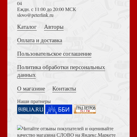
04
Еждн. с 11:00 до 20:00 МСК
Первая радуга (Серия мы рисуем Библию)
Толкование на Апокалипсис (Тихоний Африканский)
slovo@peterlink.ru
Каталог
Авторы
Оплата и доставка
Пользовательское соглашение
Жизнь с избытком
Политика обработки персональных
Достоевский Ф.М. Сила и правда России (2024)
данных
О магазине
Контакты
Наши пратнеры
Библия каноническая (юбилейное издание, малый
Библия в современном русском переводе. 073 (2025, 3-
формат)
е изд., перераб., и доп., синий бумвинил)