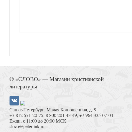
Дневник инока. Письма. Воспоминания. Сочин
Сырная седмица
© «СЛОВО» — Магазин христианской
литературы
Санкт-Петербург, Малая Конюшенная, д. 9
+7 812 571-20-75
,
8 800 201-43-49
,
+7 964 335-07-04
Лаврский звонарь. Жизнеописания отца Ми
Еждн. с 11:00 до 20:00 МСК
slovo@peterlink.ru