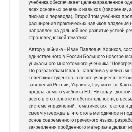
учебника обеспечивает целенаправленное од
всех основных речевых навыков (говорения, а
письма и перевода). Второй том учебника про
расширения практических навыков владения 
направлен на дальнейшее развитие устной ре
страноведческой тематике.
Автор учебника - Иван Павлович Хориков, сос
единственного в России Большого новогреческ
уникального многотомного учебника "Новогреч
По разработкам Ивана Павловича учились мн
советских студентов, а позже учащиеся светск
заведений России, Украины, Грузии и т.д. Как 
предлагаемого учебника Н.Г. Николау, "досто
всего в его полноте и обстоятельности, в вес
системе упражнений, тематических текстов и ди
смеем утверждать, что столь методичное и п
основ современного греческого языка, разраб
закрепления пройденного материала делает и