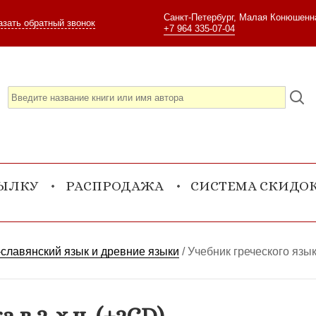
Санкт-Петербург, Малая Конюшенна
азать обратный звонок
+7 964 335-07-04
СЫЛКУ
РАСПРОДАЖА
СИСТЕМА СКИДО
славянский язык и древние языки
/
Учебник греческого языка
 в 2-х ч. (+2CD)