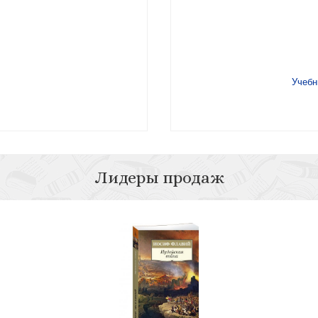
Учебни
Лидеры продаж
цами
Уч