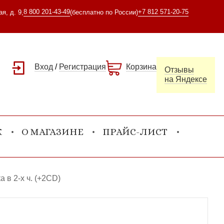
8 800 201-43-49
+7 812 571-20-75
я, д. 9,
(бесплатно по России)
Вход
/
Регистрация
Корзина
Отзывы
на Яндексе
К
О МАГАЗИНЕ
ПРАЙС-ЛИСТ
 в 2-х ч. (+2CD)