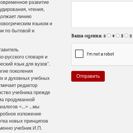
новременное развитие
удирования, чтения,
должает линию
новогреческим языком и
чи по бытовой и
Ваша оценка:
5
4
3
2
тавитель
о-русского словаря и
еский язык для вузов".
огие поколения
их и духовных учебных
отмечает редактор
инство учебника прежде
ьма продуманной
алогов <...> ...мы
одробное изложение
отка новых принципов
менно учебник И.П.