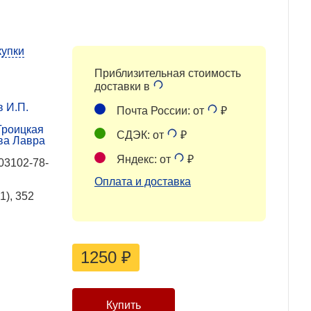
купки
Приблизительная стоимость
доставки в
 И.П.
Почта России: от
₽
Троицкая
СДЭК: от
₽
ва Лавра
Яндекс: от
₽
03102-78-
Оплата и доставка
1), 352
1250
₽