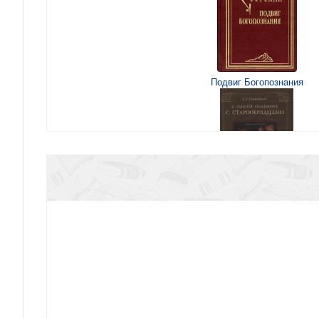
Подвиг Богопознания
К нашей полемике с старообряд