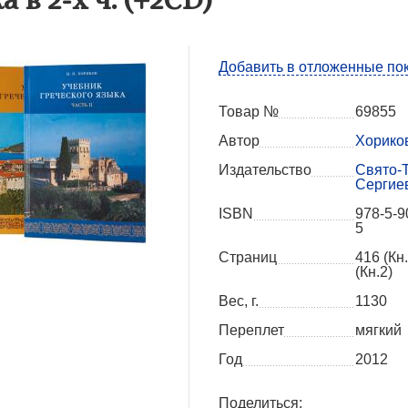
Добавить в отложенные по
Товар №
69855
Автор
Хориков
Издательство
Свято-
Сергие
ISBN
978-5-9
5
Страниц
416 (Кн.
(Кн.2)
Вес, г.
1130
Переплет
мягкий
Год
2012
Поделиться: