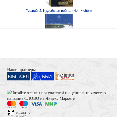
ение в 3-х томах
Флавий И. Иудейская война. (Non Fiction)
Книга Иисуса Навина
Наши пратнеры
хея (Тимофеева)
Толкование на Апокалипсис (Тихоний Африканский)
оплата по
qr-коду