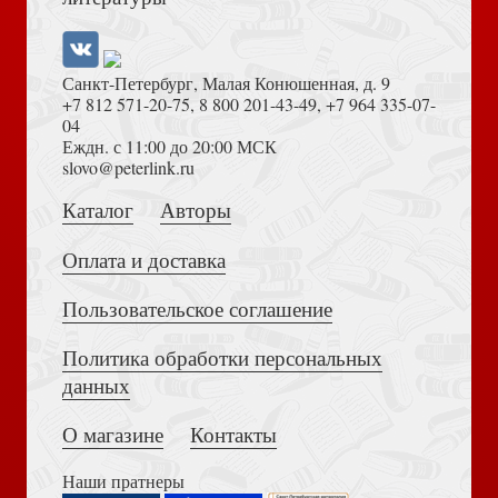
Санкт-Петербург, Малая Конюшенная, д. 9
+7 812 571-20-75
,
8 800 201-43-49
,
+7 964 335-07-
04
Еждн. с 11:00 до 20:00 МСК
Толкование на Апокалипсис (Тихоний Африканский)
slovo@peterlink.ru
Агеева З. Русская императрица Елизавета
Каталог
Авторы
Оплата и доставка
Пользовательское соглашение
Политика обработки персональных
Достоевский Ф.М. Сила и правда России (2024)
Лосский Н.О. От мессианства до нигилизма. Чем жив
данных
русский народ
О магазине
Контакты
Наши пратнеры