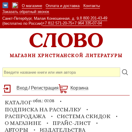
О магазине
Оплата и доставка
Контакты
Заказать обратный звонок
8 800 201-43-49
Санкт-Петербург, Малая Конюшенная, д. 9,
+7 812 571-20-75
+7 964 335-07-04
(бесплатно по России)
МАГАЗИН ХРИСТИАНСКОЙ ЛИТЕРАТУРЫ
Вход
/
Регистрация
Корзина
обн.: 07.08
КАТАЛОГ
ПОДПИСКА НА РАССЫЛКУ
РАСПРОДАЖА
СИСТЕМА СКИДОК
О МАГАЗИНЕ
ПРАЙС-ЛИСТ
АВТОРЫ
ИЗДАТЕЛЬСТВА