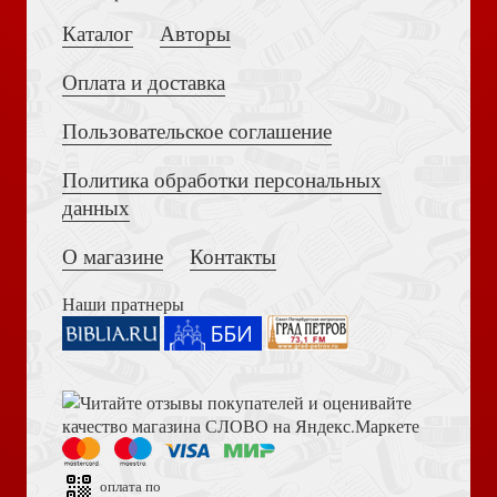
Каталог
Авторы
Оплата и доставка
Пользовательское соглашение
Христианство под следствием
Политика обработки персональных
Достоевский Ф.М. Сила и правда России (2024)
данных
О магазине
Контакты
Наши пратнеры
Аргументы в пользу эволюции?
Книга пророка Амоса. Введение и комментарий
оплата по