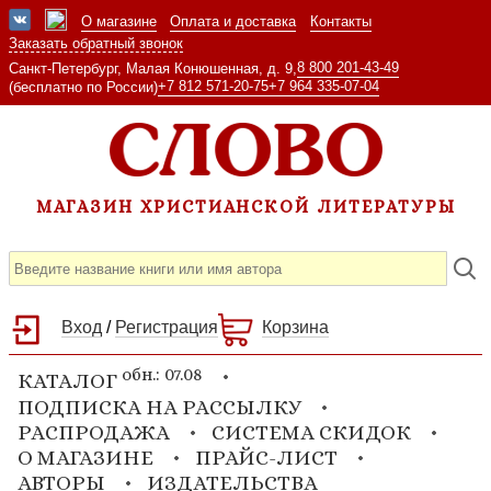
О магазине
Оплата и доставка
Контакты
Заказать обратный звонок
8 800 201-43-49
Санкт-Петербург, Малая Конюшенная, д. 9,
+7 812 571-20-75
+7 964 335-07-04
(бесплатно по России)
МАГАЗИН ХРИСТИАНСКОЙ ЛИТЕРАТУРЫ
Вход
/
Регистрация
Корзина
обн.: 07.08
КАТАЛОГ
ПОДПИСКА НА РАССЫЛКУ
РАСПРОДАЖА
СИСТЕМА СКИДОК
О МАГАЗИНЕ
ПРАЙС-ЛИСТ
АВТОРЫ
ИЗДАТЕЛЬСТВА