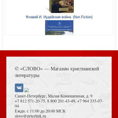
Посещали ли землю инопланетяне?
Флавий И. Иудейская война. (Non Fiction)
Да сотворит Господь твой день. Выпуск 3
Воды всемирного потопа
Книга Иисуса Навина
© «СЛОВО» — Магазин христианской
литературы
Санкт-Петербург, Малая Конюшенная, д. 9
+7 812 571-20-75
,
8 800 201-43-49
,
+7 964 335-07-
04
Еждн. с 11:00 до 20:00 МСК
Книга ответов. Расширенная и обновленная
Толкование на Апокалипсис (Тихоний Африканский)
slovo@peterlink.ru