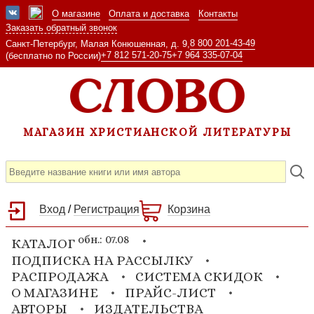
О магазине
Оплата и доставка
Контакты
Заказать обратный звонок
8 800 201-43-49
Санкт-Петербург, Малая Конюшенная, д. 9,
+7 812 571-20-75
+7 964 335-07-04
(бесплатно по России)
МАГАЗИН ХРИСТИАНСКОЙ ЛИТЕРАТУРЫ
Вход
/
Регистрация
Корзина
обн.: 07.08
КАТАЛОГ
ПОДПИСКА НА РАССЫЛКУ
РАСПРОДАЖА
СИСТЕМА СКИДОК
О МАГАЗИНЕ
ПРАЙС-ЛИСТ
АВТОРЫ
ИЗДАТЕЛЬСТВА