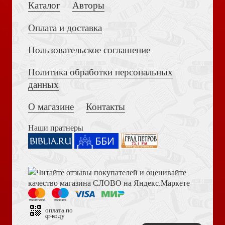
Каталог
Авторы
Штейнер Е. Картины мира. Визуальное в истории
Оплата и доставка
культуры
Пользовательское соглашение
Политика обработки персональных
Достоевский Ф.М. Сила и правда России (2024)
данных
О магазине
Контакты
Коран и Сунна
Наши пратнеры
Библия в современном русском переводе. 073 (2025, 3-
е изд., перераб., и доп., синий бумвинил)
Емельянов В. Литература Древней Месопотамии. Курс
оплата по
qr-коду
лекций