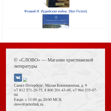
Флавий И. Иудейская война. (Non Fiction)
Зорин А. «Драгоценный камень, исполняющий
желания». Сборники «Сунгдуй» и «Доманг» в истории
тибетско
Книга Иисуса Навина
© «СЛОВО» — Магазин христианской
литературы
Иванов Д. Время Че: альтер-капитализм в XXI веке
Санкт-Петербург, Малая Конюшенная, д. 9
+7 812 571-20-75
,
8 800 201-43-49
,
+7 964 335-07-
04
Еждн. с 11:00 до 20:00 МСК
Толкование на Апокалипсис (Тихоний Африканский)
slovo@peterlink.ru