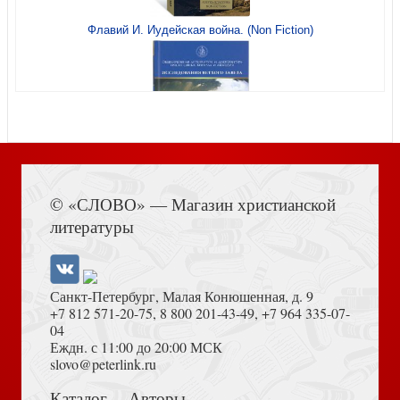
Быть христианином (Медленные книги)
Флавий И. Иудейская война. (Non Fiction)
Спасение мира
Вечерня. Утреня (Медленные книги)
Книга Иисуса Навина
© «СЛОВО» — Магазин христианской
литературы
Труды митрополита Антония Сурожского. Кн.3
Санкт-Петербург, Малая Конюшенная, д. 9
+7 812 571-20-75
,
8 800 201-43-49
,
+7 964 335-07-
04
Еждн. с 11:00 до 20:00 МСК
Таинство примирения (Медленные книги)
Достоевский Ф.М. Сила и правда России (2024)
slovo@peterlink.ru
Каталог
Авторы