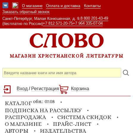
О магазине
Оплата и доставка
Контакты
Заказать обратный звонок
8 800 201-43-49
Санкт-Петербург, Малая Конюшенная, д. 9,
+7 812 571-20-75
+7 964 335-07-04
(бесплатно по России)
МАГАЗИН ХРИСТИАНСКОЙ ЛИТЕРАТУРЫ
Вход
/
Регистрация
Корзина
обн.: 07.08
КАТАЛОГ
ПОДПИСКА НА РАССЫЛКУ
РАСПРОДАЖА
СИСТЕМА СКИДОК
О МАГАЗИНЕ
ПРАЙС-ЛИСТ
АВТОРЫ
ИЗДАТЕЛЬСТВА