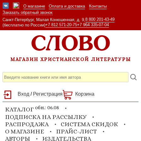
О магазине
Оплата и доставка
Контакты
Заказать обратный звонок
8 800 201-43-49
Санкт-Петербург, Малая Конюшенная, д. 9,
+7 812 571-20-75
+7 964 335-07-04
(бесплатно по России)
МАГАЗИН ХРИСТИАНСКОЙ ЛИТЕРАТУРЫ
Вход
/
Регистрация
Корзина
обн.: 06.08
КАТАЛОГ
ПОДПИСКА НА РАССЫЛКУ
РАСПРОДАЖА
СИСТЕМА СКИДОК
О МАГАЗИНЕ
ПРАЙС-ЛИСТ
АВТОРЫ
ИЗДАТЕЛЬСТВА