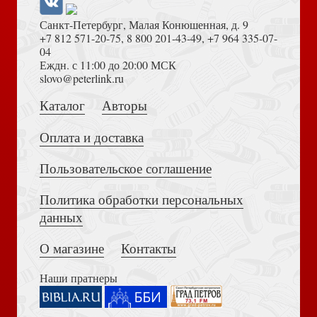
Санкт-Петербург, Малая Конюшенная, д. 9
+7 812 571-20-75
,
8 800 201-43-49
,
+7 964 335-07-
04
Еждн. с 11:00 до 20:00 МСК
Толкование на Апокалипсис (Тихоний Африканский)
slovo@peterlink.ru
Евангелие. С зачалами
Каталог
Авторы
Оплата и доставка
Пользовательское соглашение
Политика обработки персональных
Достоевский Ф.М. Сила и правда России (2024)
данных
Вышел сеятель...
О магазине
Контакты
Наши пратнеры