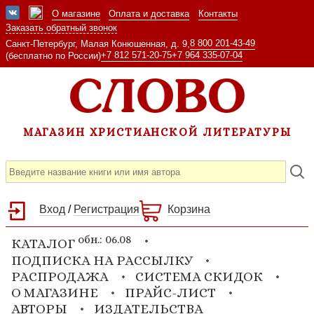
О магазине
Оплата и доставка
Контакты
Заказать обратный звонок
8 800 201-43-49
Санкт-Петербург, Малая Конюшенная, д. 9,
+7 812 571-20-75
+7 964 335-07-04
(бесплатно по России)
МАГАЗИН ХРИСТИАНСКОЙ ЛИТЕРАТУРЫ
Вход
/
Регистрация
Корзина
обн.: 06.08
КАТАЛОГ
ПОДПИСКА НА РАССЫЛКУ
РАСПРОДАЖА
СИСТЕМА СКИДОК
О МАГАЗИНЕ
ПРАЙС-ЛИСТ
АВТОРЫ
ИЗДАТЕЛЬСТВА