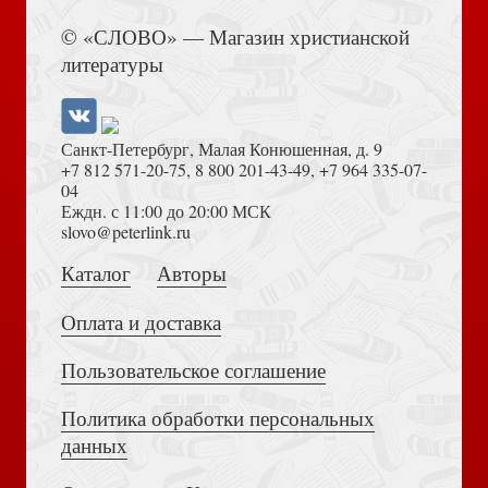
Миссия возможна
Книга Иисуса Навина
© «СЛОВО» — Магазин христианской
литературы
Санкт-Петербург, Малая Конюшенная, д. 9
+7 812 571-20-75
,
8 800 201-43-49
,
+7 964 335-07-
04
Еждн. с 11:00 до 20:00 МСК
История церкви. Карманный справочник
Толкование на Апокалипсис (Тихоний Африканский)
slovo@peterlink.ru
Каталог
Авторы
Оплата и доставка
Пользовательское соглашение
История Адама и Евы. Книжка-раскраска
Политика обработки персональных
Достоевский Ф.М. Сила и правда России (2024)
данных