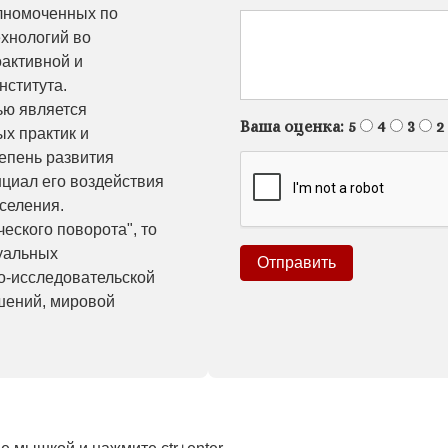
олномоченных по
хнологий во
активной и
нститута.
ью является
Ваша оценка:
5
4
3
2
х практик и
епень развития
нциал его воздействия
селения.
еского поворота", то
зуальных
о-исследовательской
шений, мировой