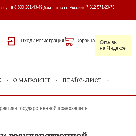
8 800 201-43-49
+7 812 571-20-75
я, д. 9,
(бесплатно по России)
Вход
/
Регистрация
Корзина
Отзывы
на Яндексе
К
О МАГАЗИНЕ
ПРАЙС-ЛИСТ
рактики государственной правозащиты
и государственной