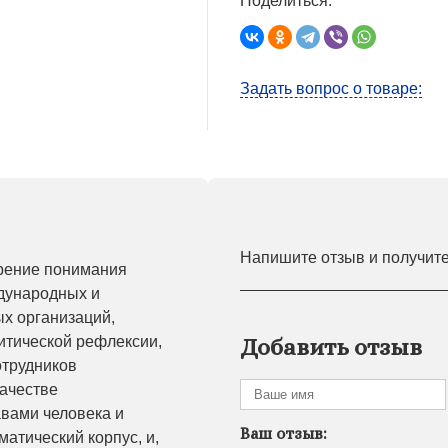
Поделиться:
Задать вопрос о товаре:
Напишите отзыв и получит
рение понимания
дународных и
х организаций,
итической рефлексии,
Добавить отзыв
трудников
качестве
вами человека и
Ваш отзыв:
атический корпус, и,