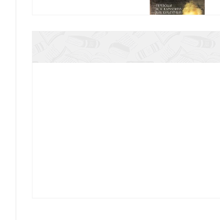
Кафанова О.Б. Переводы Н.М. Карамзина как к
Гнозис. Коллекция гностических переводов
Алексеева