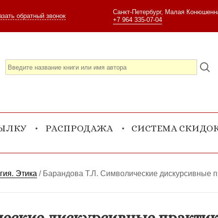
Санкт-Петербург, Малая Конюшенна
азать обратный звонок
+7 964 335-07-04
СЫЛКУ
РАСПРОДАЖА
СИСТЕМА СКИДО
гия. Этика
/
Барандова Т.Л. Символические дискурсивные п
ческие дискурсивные практик