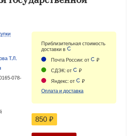
купки
Приблизительная стоимость
доставки в
ва Т.Л.
Почта России: от
₽
я
СДЭК: от
₽
0165-078-
Яндекс: от
₽
Оплата и доставка
й
850
₽