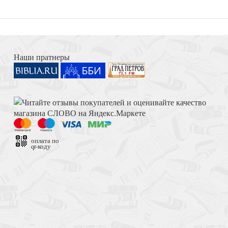
Книга Иисуса Навина
. Истолкование
Наши пратнеры
Толкование на Апокалипсис (Тихоний Африканский)
оплата по
qr-коду
 (Новая античная
Достоевский Ф.М. Сила и правда России (2024)