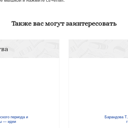
 мышкой и нажмите ctr+enter.
Также вас могут заинтересовать
тва
ского периода и
Барандова Т.
ы — идеи