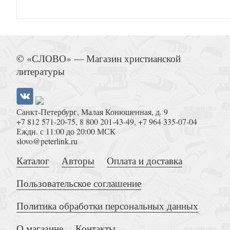
Хайдеггер М. Начало западной философии
Анаксимандра и Парменида
© «СЛОВО» — Магазин христианской
литературы
Санкт-Петербург, Малая Конюшенная, д. 9
+7 812 571-20-75
,
8 800 201-43-49
,
+7 964 335-07-04
Еждн. с 11:00 до 20:00 МСК
slovo@peterlink.ru
Князький И.О. Император Август и его время
библиотека)
Каталог
Авторы
Оплата и доставка
Пользовательское соглашение
Политика обработки персональных данных
О магазине
Контакты