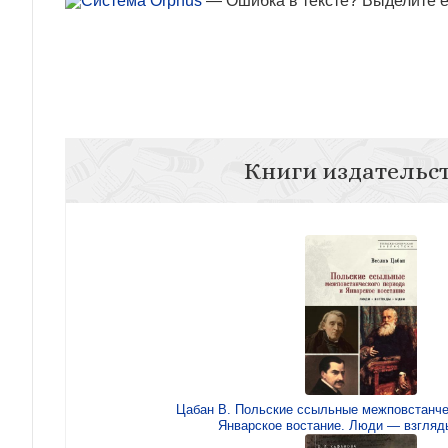
— Ошибка в тексте? Выделите ее
Книги издательс
Цабан В. Польские ссыльные межповстанче
Январское востание. Люди — взгляд