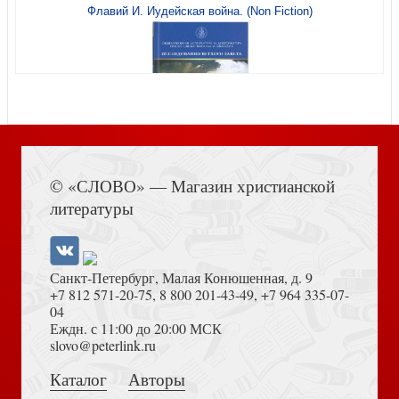
Голгофа
Флавий И. Иудейская война. (Non Fiction)
Кризис среднего возраста
Книга Иисуса Навина
© «СЛОВО» — Магазин христианской
литературы
Санкт-Петербург, Малая Конюшенная, д. 9
+7 812 571-20-75
,
8 800 201-43-49
,
+7 964 335-07-
04
Еждн. с 11:00 до 20:00 МСК
Свет Истины. Вып.3. Рост во Христе. Наглядные
Достоевский Ф.М. Сила и правда России (2024)
slovo@peterlink.ru
пособия (приложение к книге для учителя)
Каталог
Авторы