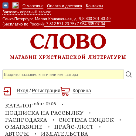
О магазине
Оплата и доставка
Контакты
Заказать обратный звонок
8 800 201-43-49
Санкт-Петербург, Малая Конюшенная, д. 9,
+7 812 571-20-75
+7 964 335-07-04
(бесплатно по России)
МАГАЗИН ХРИСТИАНСКОЙ ЛИТЕРАТУРЫ
Вход
/
Регистрация
Корзина
обн.: 07.08
КАТАЛОГ
ПОДПИСКА НА РАССЫЛКУ
РАСПРОДАЖА
СИСТЕМА СКИДОК
О МАГАЗИНЕ
ПРАЙС-ЛИСТ
АВТОРЫ
ИЗДАТЕЛЬСТВА