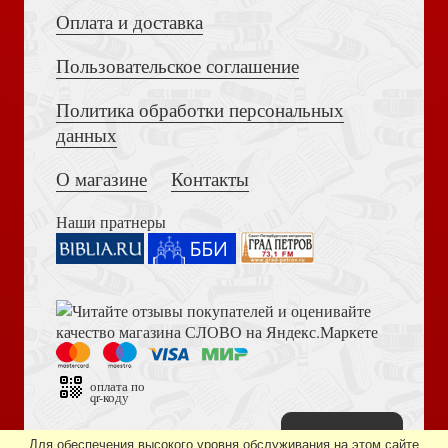
Оплата и доставка
Пользовательское соглашение
Политика обработки персональных
Толкование на Апокалипсис (Тихоний Африканский)
Наш любящий Бог
данных
О магазине
Контакты
Наши пратнеры
Книга пророка Амоса. Введение и комментарий
Толкование книг Нового завета. Филиппийцам
оплата по
qr-коду
Наверх
Дизайн сайта —
студия «Артминистри»
Для обеспечения высокого уровня обслуживания на этом сайте