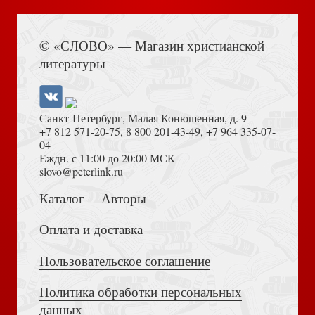
Книга Иисуса Навина
Уроки живой веры. Т.2
© «СЛОВО» — Магазин христианской
литературы
Санкт-Петербург, Малая Конюшенная, д. 9
+7 812 571-20-75
,
8 800 201-43-49
,
+7 964 335-07-
04
Еждн. с 11:00 до 20:00 МСК
Толкование на Апокалипсис (Тихоний Африканский)
slovo@peterlink.ru
Свет Истины. Вып.13. Цари праведные и неправедные.
Книга для учителя
Каталог
Авторы
Оплата и доставка
Пользовательское соглашение
Политика обработки персональных
Достоевский Ф.М. Сила и правда России (2024)
данных
Оставленные на земле. Кн. 11