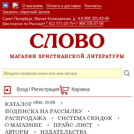
О магазине
Оплата и доставка
Контакты
Заказать обратный звонок
8 800 201-43-49
Санкт-Петербург, Малая Конюшенная, д. 9,
+7 812 571-20-75
+7 964 335-07-04
(бесплатно по России)
МАГАЗИН ХРИСТИАНСКОЙ ЛИТЕРАТУРЫ
Вход
/
Регистрация
Корзина
обн.: 07.08
КАТАЛОГ
ПОДПИСКА НА РАССЫЛКУ
РАСПРОДАЖА
СИСТЕМА СКИДОК
О МАГАЗИНЕ
ПРАЙС-ЛИСТ
АВТОРЫ
ИЗДАТЕЛЬСТВА