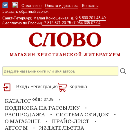
О магазине
Оплата и доставка
Контакты
Заказать обратный звонок
8 800 201-43-49
Санкт-Петербург, Малая Конюшенная, д. 9,
+7 812 571-20-75
+7 964 335-07-04
(бесплатно по России)
МАГАЗИН ХРИСТИАНСКОЙ ЛИТЕРАТУРЫ
Вход
/
Регистрация
Корзина
обн.: 07.08
КАТАЛОГ
ПОДПИСКА НА РАССЫЛКУ
РАСПРОДАЖА
СИСТЕМА СКИДОК
О МАГАЗИНЕ
ПРАЙС-ЛИСТ
АВТОРЫ
ИЗДАТЕЛЬСТВА