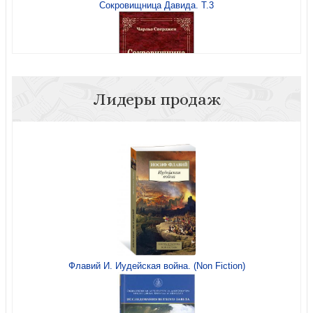
Сокровищница Давида. Т.3
Куда смотрит Бог, когда творится зло?
Лидеры продаж
Сокровищница Давида. Т.4
Кончился ли срок годности у Бога?
Бытие. Т.2, главы 25 — 50
Флавий И. Иудейская война. (Non Fiction)
Можно ли доверять Библии?