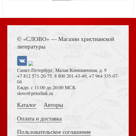
Исход. В 2-х тт. Т.2, главы 19 — 40
Книга Иисуса Навина
© «СЛОВО» — Магазин христианской
литературы
Санкт-Петербург, Малая Конюшенная, д. 9
+7 812 571-20-75
,
8 800 201-43-49
,
+7 964 335-07-
04
Еждн. с 11:00 до 20:00 МСК
Сокровищница Давида. Т.6
Толкование на Апокалипсис (Тихоний Африканский)
slovo@peterlink.ru
Каталог
Авторы
Оплата и доставка
Пользовательское соглашение