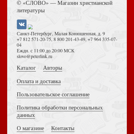
© «СЛОВО» — Магазин христианской
Живая память: святые и мы
литературы
Санкт-Петербург, Малая Конюшенная, д. 9
+7 812 571-20-75
,
8 800 201-43-49
,
+7 964 335-07-
04
Еждн. с 11:00 до 20:00 МСК
Толкование на Апокалипсис (Тихоний Африканский)
slovo@peterlink.ru
Сергей Михалков
Каталог
Авторы
Оплата и доставка
Пользовательское соглашение
Политика обработки персональных
Достоевский Ф.М. Сила и правда России (2024)
данных
Михаил Калашников: «Я создавал оружие для защиты
своей страны» (На путях веры)
О магазине
Контакты