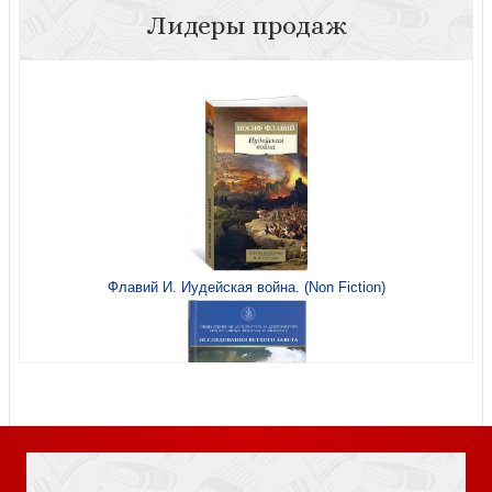
Лидеры продаж
Свет миру (Популярная библиотека отцов и учителей
церкви)
Флавий И. Иудейская война. (Non Fiction)
Службы Первой седмицы Великого Поста. В 6-х кн
Книга Иисуса Навина