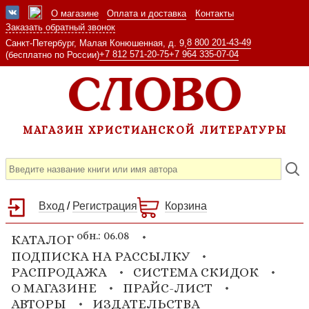
О магазине
Оплата и доставка
Контакты
Заказать обратный звонок
8 800 201-43-49
Санкт-Петербург, Малая Конюшенная, д. 9,
+7 812 571-20-75
+7 964 335-07-04
(бесплатно по России)
МАГАЗИН ХРИСТИАНСКОЙ ЛИТЕРАТУРЫ
Вход
/
Регистрация
Корзина
обн.: 06.08
КАТАЛОГ
ПОДПИСКА НА РАССЫЛКУ
РАСПРОДАЖА
СИСТЕМА СКИДОК
О МАГАЗИНЕ
ПРАЙС-ЛИСТ
АВТОРЫ
ИЗДАТЕЛЬСТВА