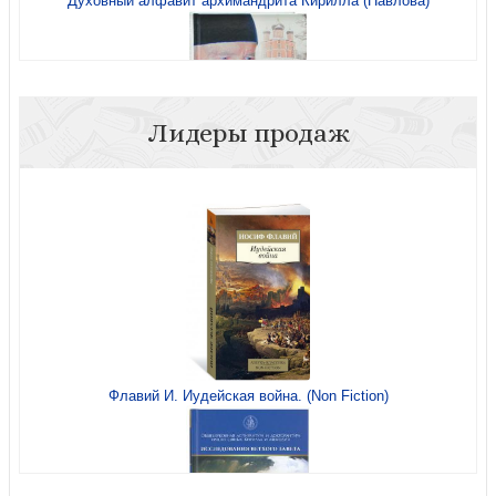
Духовный алфавит архимандрита Кирилла (Павлова)
Крещение ребенка в вопросах и ответах
Лидеры продаж
Мы все с вами встретимся
Пресвятой Троицы избранник
Флавий И. Иудейская война. (Non Fiction)
Пророк Моисей. Познавательная книга-раскраска
Помощник преподобного Сергия: Жизнеописание.
Духовный алфавит архимандрита Кирилла (Павлова)