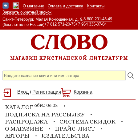
О магазине
Оплата и доставка
Контакты
Заказать обратный звонок
8 800 201-43-49
Санкт-Петербург, Малая Конюшенная, д. 9,
+7 812 571-20-75
+7 964 335-07-04
(бесплатно по России)
МАГАЗИН ХРИСТИАНСКОЙ ЛИТЕРАТУРЫ
Вход
/
Регистрация
Корзина
обн.: 06.08
КАТАЛОГ
ПОДПИСКА НА РАССЫЛКУ
РАСПРОДАЖА
СИСТЕМА СКИДОК
О МАГАЗИНЕ
ПРАЙС-ЛИСТ
АВТОРЫ
ИЗДАТЕЛЬСТВА