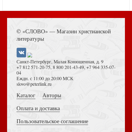
Книга Иисуса Навина
Коваленко Д.Л. Северная война: от Головчина до
© «СЛОВО» — Магазин христианской
Полтавы (1708 — 1709)
Дельфин спешит на Иордан
литературы
Санкт-Петербург, Малая Конюшенная, д. 9
+7 812 571-20-75
,
8 800 201-43-49
,
+7 964 335-07-
04
Еждн. с 11:00 до 20:00 МСК
Толкование на Апокалипсис (Тихоний Африканский)
slovo@peterlink.ru
Материнский молитвослов
Кто обидел мою маму, или Куличек — наш пасхальный
Каталог
Авторы
волк
Оплата и доставка
Пользовательское соглашение