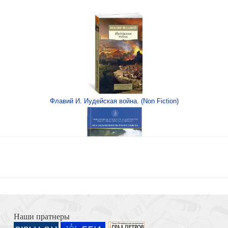
тание души
ия
Флавий И. Иудейская война. (Non Fiction)
вятой
Книга Иисуса Навина
Наши пратнеры