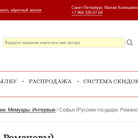
Санкт-Петербург, Малая Конюшенна
азать обратный звонок
+7 964 335-07-04
СЫЛКУ
РАСПРОДАЖА
СИСТЕМА СКИДО
фии. Мемуары. Интервью
/
Софья (Русские государи. Роман
. Романовы)