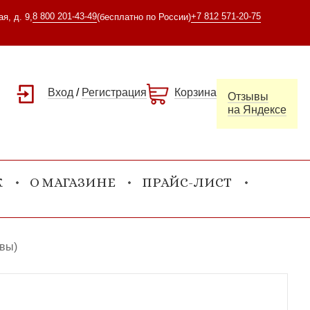
8 800 201-43-49
+7 812 571-20-75
я, д. 9,
(бесплатно по России)
Вход
/
Регистрация
Корзина
Отзывы
на Яндексе
К
О МАГАЗИНЕ
ПРАЙС-ЛИСТ
овы)