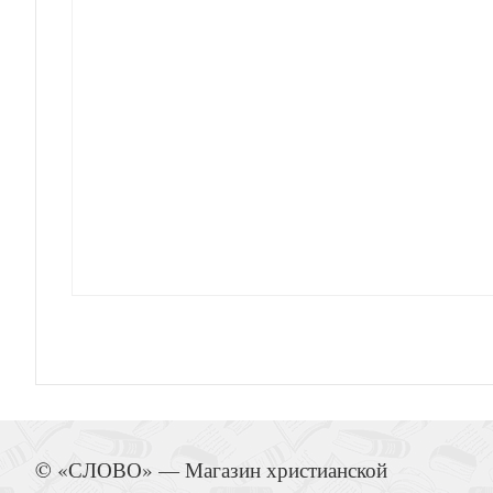
Самостоятельный ребенок, или воспи
Наши русские мужи. Антолог
Матронушка. Роман о любимой с
© «СЛОВО» — Магазин христианской