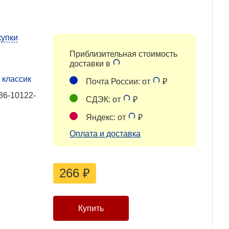
купки
Приблизительная стоимость
доставки в
классик
Почта России: от
₽
86-10122-
СДЭК: от
₽
Яндекс: от
₽
Оплата и доставка
266
₽