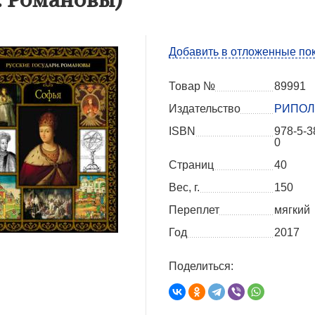
Добавить в отложенные по
Товар №
89991
Издательство
РИПОЛ 
ISBN
978-5-3
0
Страниц
40
Вес, г.
150
Переплет
мягкий
Год
2017
Поделиться: