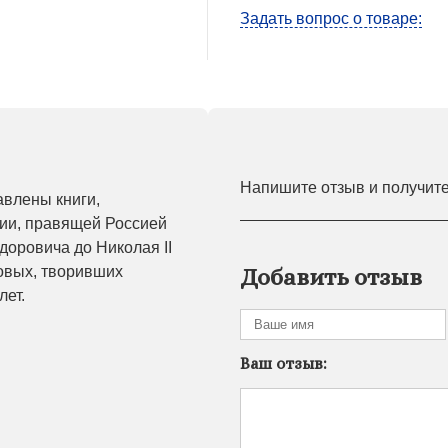
Задать вопрос о товаре:
Напишите отзыв и получит
авлены книги,
ии, правящей Россией
доровича до Николая II
овых, творивших
Добавить отзыв
лет.
Ваш отзыв: