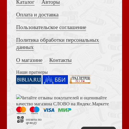
Каталог
Авторы
Оплата и доставка
Пользовательское соглашение
Политика обработки персональных
Достоевский Ф.М. Сила и правда России (2024)
данных
Древняя Русь: избранные главы «Истории России с
древнейших времен» Т.1-9
О магазине
Контакты
Наши пратнеры
Книга пророка Амоса. Введение и комментарий
Матронушка. Роман о любимой святой
оплата по
qr-коду