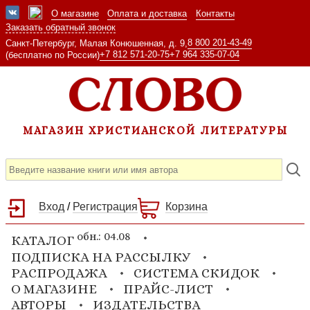
О магазине
Оплата и доставка
Контакты
Заказать обратный звонок
8 800 201-43-49
Санкт-Петербург, Малая Конюшенная, д. 9,
+7 812 571-20-75
+7 964 335-07-04
(бесплатно по России)
МАГАЗИН ХРИСТИАНСКОЙ ЛИТЕРАТУРЫ
Вход
/
Регистрация
Корзина
обн.: 04.08
КАТАЛОГ
ПОДПИСКА НА РАССЫЛКУ
РАСПРОДАЖА
СИСТЕМА СКИДОК
О МАГАЗИНЕ
ПРАЙС-ЛИСТ
АВТОРЫ
ИЗДАТЕЛЬСТВА