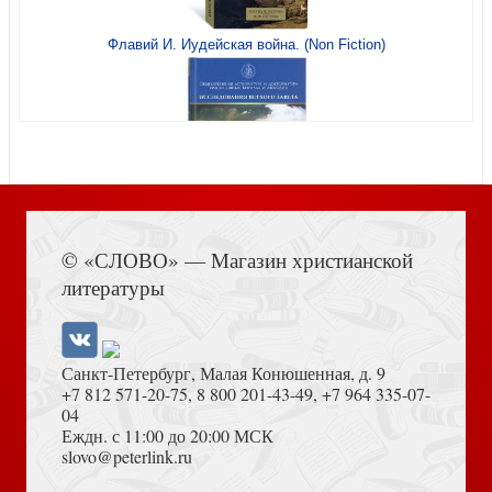
Флавий И. Иудейская война. (Non Fiction)
Рождественская книга ангелов
Книга Иисуса Навина
Платон. Государство (Лестница в небо)
© «СЛОВО» — Магазин христианской
литературы
Санкт-Петербург, Малая Конюшенная, д. 9
+7 812 571-20-75
,
8 800 201-43-49
,
+7 964 335-07-
04
Еждн. с 11:00 до 20:00 МСК
Толкование на Апокалипсис (Тихоний Африканский)
slovo@peterlink.ru
Садзанами Сандзин. Сказания древней Японии
(Librarium)