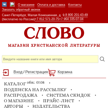
О магазине
Оплата и доставка
Контакты
Заказать обратный звонок
8 800 201-43-49
Санкт-Петербург, Малая Конюшенная, д. 9,
+7 812 571-20-75
+7 964 335-07-04
(бесплатно по России)
МАГАЗИН ХРИСТИАНСКОЙ ЛИТЕРАТУРЫ
Вход
/
Регистрация
Корзина
обн.: 07.08
КАТАЛОГ
ПОДПИСКА НА РАССЫЛКУ
РАСПРОДАЖА
СИСТЕМА СКИДОК
О МАГАЗИНЕ
ПРАЙС-ЛИСТ
АВТОРЫ
ИЗДАТЕЛЬСТВА