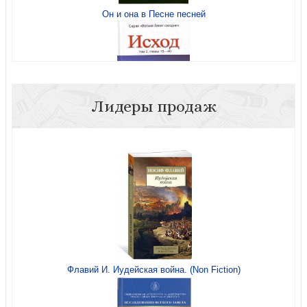
Он и она в Песне песней
Устоять в одиночку
Лидеры продаж
Исход. В 2-х тт. Т.2, главы 19 — 40
Троица. Что говорит Библия?
Сокровищница Давида. Т.4
Флавий И. Иудейская война. (Non Fiction)
Иисус — нескучный проповедник