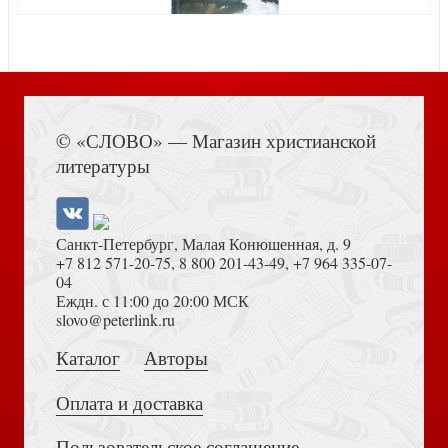
Исход. В 2-х тт. Т.1, главы 1 — 18
Книга Иисуса Навина
© «СЛОВО» — Магазин христианской
литературы
Санкт-Петербург, Малая Конюшенная, д. 9
+7 812 571-20-75
,
8 800 201-43-49
,
+7 964 335-07-
04
Еждн. с 11:00 до 20:00 МСК
Сокровищница Давида. Т.3
Достоевский Ф.М. Сила и правда России (2024)
slovo@peterlink.ru
Каталог
Авторы
Оплата и доставка
Пользовательское соглашение