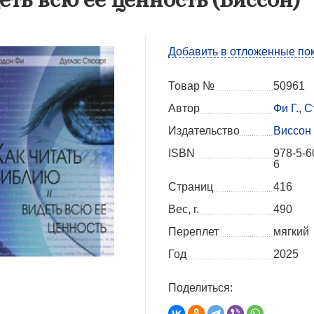
Добавить в отложенные по
Товар №
50961
Автор
Фи Г., 
Издательство
Виссон
ISBN
978-5-6
6
Страниц
416
Вес, г.
490
Переплет
мягкий
Год
2025
Поделиться: