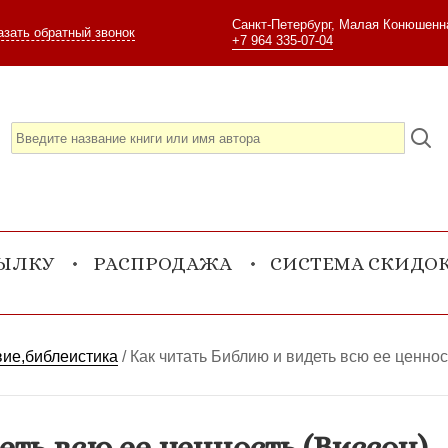
Санкт-Петербург, Малая Конюшенна
азать обратный звонок
+7 964 335-07-04
СЫЛКУ
РАСПРОДАЖА
СИСТЕМА СКИДО
вие,библеистика
/
Как читать Библию и видеть всю ее ценнос
ть всю ее ценность (Виссон)