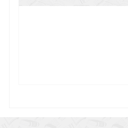
Милость в очах твоих
Разумное основание веры: историческая досто
Писания
И Бог меня коснулся: Истории об обретении в
церкви