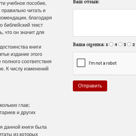
Ваш отзыв:
ти учебное пособие,
правильно читать и
комендации, благодаря
то библейский текст
ь, что он значит для
Ваша оценка:
5
4
3
2
достоинства книги
етье издание этого
 полного соответствия
е. К числу изменений
кольких глав;
ариев и других
я данной книги была
итаты из которых