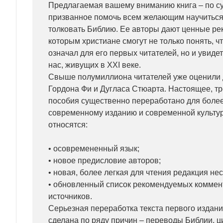
Предлагаемая вашему вниманию книга – по су
призванное помочь всем желающим научиться 
толковать Библию. Ее авторы дают ценные ре
которым христиане смогут не только понять, ч
означал для его первых читателей, но и увидет
нас, живущих в XXI веке.
Свыше полумиллиона читателей уже оценили 
Гордона Фи и Дугласа Стюарта. Настоящее, тр
пособия существенно переработано для более
современному изданию и современной культур
относятся:
• осовремененный язык;
• новое предисловие авторов;
• новая, более легкая для чтения редакция нес
• обновленный список рекомендуемых коммент
источников.
Серьезная переработка текста первого издани
сделана по ряду причин – переводы Библии, ц