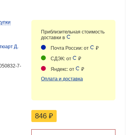
купки
Приблизительная стоимость
доставки в
Стюарт Д.
Почта России: от
₽
СДЭК: от
₽
050832-7-
Яндекс: от
₽
Оплата и доставка
846
₽