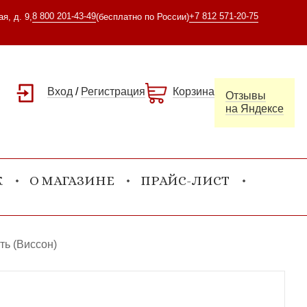
8 800 201-43-49
+7 812 571-20-75
я, д. 9,
(бесплатно по России)
Вход
/
Регистрация
Корзина
Отзывы
на Яндексе
К
О МАГАЗИНЕ
ПРАЙС-ЛИСТ
ть (Виссон)