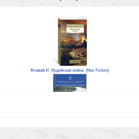
верность Священного
Флавий И. Иудейская война. (Non Fiction)
Книга Иисуса Навина
еры и становлении