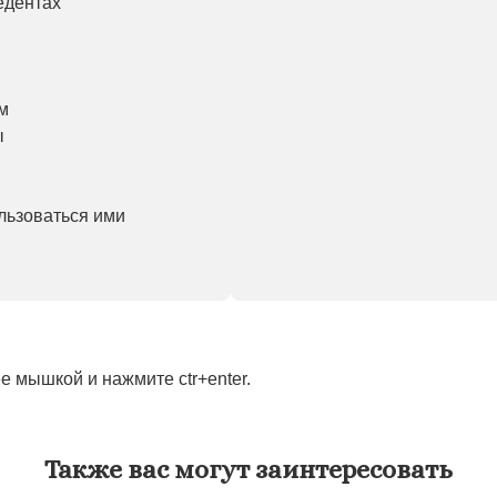
едентах
м
ы
льзоваться ими
 мышкой и нажмите ctr+enter.
Также вас могут заинтересовать