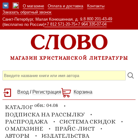
О магазине
Оплата и доставка
Контакты
Заказать обратный звонок
8 800 201-43-49
Санкт-Петербург, Малая Конюшенная, д. 9,
+7 812 571-20-75
+7 964 335-07-04
(бесплатно по России)
МАГАЗИН ХРИСТИАНСКОЙ ЛИТЕРАТУРЫ
Вход
/
Регистрация
Корзина
обн.: 04.08
КАТАЛОГ
ПОДПИСКА НА РАССЫЛКУ
РАСПРОДАЖА
СИСТЕМА СКИДОК
О МАГАЗИНЕ
ПРАЙС-ЛИСТ
АВТОРЫ
ИЗДАТЕЛЬСТВА