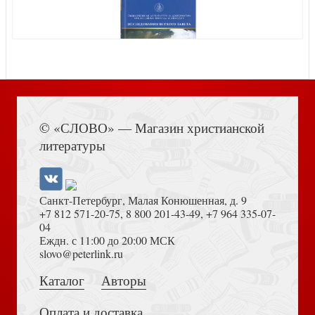
Молодые годы апостола Павла
Книга Иисуса Навина
Встречи со старцем Назарием. Жизнеописание
© «СЛОВО» — Магазин христианской
Пророк и цари
литературы
Санкт-Петербург, Малая Конюшенная, д. 9
+7 812 571-20-75
,
8 800 201-43-49
,
+7 964 335-07-
04
Еждн. с 11:00 до 20:00 МСК
Толкование на Апокалипсис (Тихоний Африканский)
slovo@peterlink.ru
Дети — дар Божий, или Опыт православного
усыновления
Имон или пожертвованное детство
Каталог
Авторы
Оплата и доставка