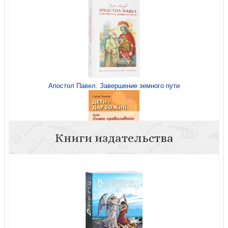
Апостол Павел. Завершение земного пути
Книги издательства
Дети — дар Божий, или Опыт православного
усыновления