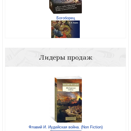
Богоборец
Теперь на Рим, или зрелые годы апостола Павла
Лидеры продаж
Одержимые. Зависимость: компьютерная, игровая,
никотиновая
Его имя — Победа
Флавий И. Иудейская война. (Non Fiction)
Грехи молодости или здоровье семьи?