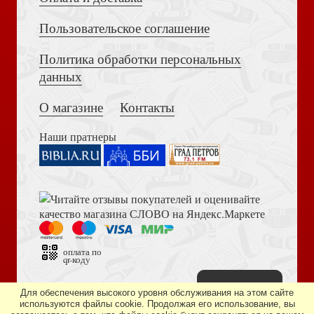
Пользовательское соглашение
Политика обработки персональных
Достоевский Ф.М. Сила и правда России (2024)
данных
Толкование Евангелия (Гладков, Скрижаль)
Имон или пожертвованное детство
О магазине
Контакты
Наши пратнеры
Книга пророка Амоса. Введение и комментарий
Жало в плоть. (Если Господь не исцеляет)
И кровь моя досталась львам...
оплата по
qr-коду
Наверх
Дизайн сайта —
студия «Артминистри»
Для обеспечения высокого уровня обслуживания на этом сайте
используются файлы cookie. Продолжая его использование, вы