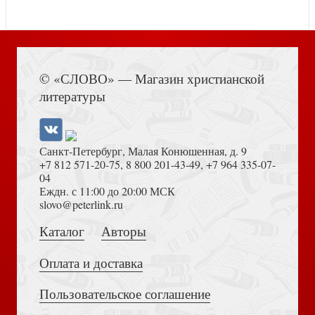
Богоборец
Книга Иисуса Навина
© «СЛОВО» — Магазин христианской
Светоч земли русской. Преподобный Сергий
Радонежский вчера, сегодня, завтра
литературы
Санкт-Петербург, Малая Конюшенная, д. 9
+7 812 571-20-75
,
8 800 201-43-49
,
+7 964 335-07-
04
Еждн. с 11:00 до 20:00 МСК
Жало в плоть. (Если Господь не исцеляет)
Толкование на Апокалипсис (Тихоний Африканский)
slovo@peterlink.ru
Кто ты? Спроси у святых
Каталог
Авторы
Оплата и доставка
Пользовательское соглашение