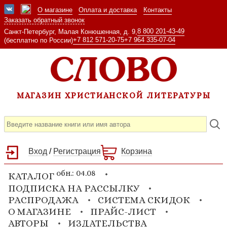
О магазине
Оплата и доставка
Контакты
Заказать обратный звонок
8 800 201-43-49
Санкт-Петербург, Малая Конюшенная, д. 9,
+7 812 571-20-75
+7 964 335-07-04
(бесплатно по России)
МАГАЗИН ХРИСТИАНСКОЙ ЛИТЕРАТУРЫ
Вход
/
Регистрация
Корзина
обн.: 04.08
КАТАЛОГ
ПОДПИСКА НА РАССЫЛКУ
РАСПРОДАЖА
СИСТЕМА СКИДОК
О МАГАЗИНЕ
ПРАЙС-ЛИСТ
АВТОРЫ
ИЗДАТЕЛЬСТВА