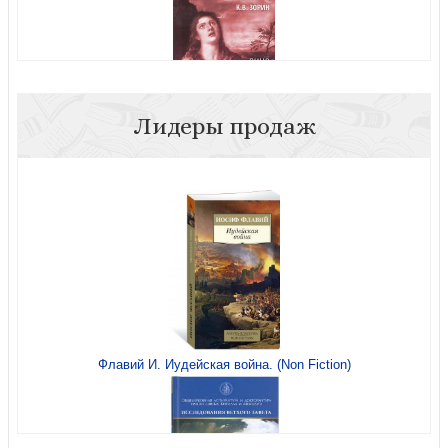
Испытание возрастом. Письма к юноше
Лидеры продаж
Грехи молодости или здоровье семьи?
Как приобрести смирение
Когда гром грянул
Флавий И. Иудейская война. (Non Fiction)
Как бороться с греховными помыслами