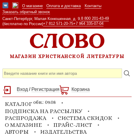
О магазине
Оплата и доставка
Контакты
Заказать обратный звонок
8 800 201-43-49
Санкт-Петербург, Малая Конюшенная, д. 9,
+7 812 571-20-75
+7 964 335-07-04
(бесплатно по России)
МАГАЗИН ХРИСТИАНСКОЙ ЛИТЕРАТУРЫ
Вход
/
Регистрация
Корзина
обн.: 09.08
КАТАЛОГ
ПОДПИСКА НА РАССЫЛКУ
РАСПРОДАЖА
СИСТЕМА СКИДОК
О МАГАЗИНЕ
ПРАЙС-ЛИСТ
АВТОРЫ
ИЗДАТЕЛЬСТВА