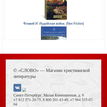
Ратные подвиги православного духовенства
Флавий И. Иудейская война. (Non Fiction)
Акафист Пресвятой Богородице в честь иконы Ее
Книга Иисуса Навина
«Одигитрия» Смоленская
© «СЛОВО» — Магазин христианской
литературы
Санкт-Петербург, Малая Конюшенная, д. 9
+7 812 571-20-75
,
8 800 201-43-49
,
+7 964 335-07-
04