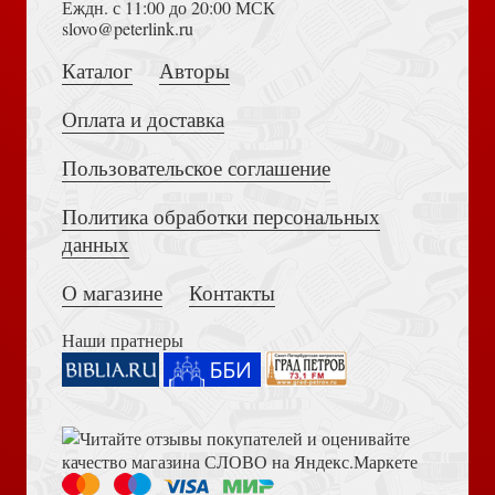
Еждн. с 11:00 до 20:00 МСК
Достоевский Ф.М. Сила и правда России (2024)
slovo@peterlink.ru
Новый Завет (Даниловский благовестник)
Каталог
Авторы
Оплата и доставка
Пользовательское соглашение
Политика обработки персональных
Толкование на Апокалипсис (Тихоний Африканский)
Катехизис (Благовест)
данных
О магазине
Контакты
Наши пратнеры
Библия в современном русском переводе. 073 (2025, 3-
Акафист Пресвятой Богородице в честь иконы Ее
е изд., перераб., и доп., синий бумвинил)
Троеручица