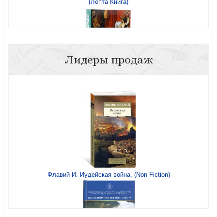
(Лепта Книга)
Лидеры продаж
Загробная жизнь и бессмертие души. Свидетельства и
факты
Флавий И. Иудейская война. (Non Fiction)
Что играет мной? Беседы о страстях (Лепта-Глагол,
2024, мягкий переплет)