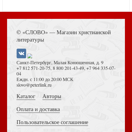
Книга Иисуса Навина
© «СЛОВО» — Магазин христианской
литературы
Стояние Зои (Лепта Книга, Скрижаль)
Санкт-Петербург, Малая Конюшенная, д. 9
+7 812 571-20-75
,
8 800 201-43-49
,
+7 964 335-07-
04
Еждн. с 11:00 до 20:00 МСК
Толкование на Апокалипсис (Тихоний Африканский)
slovo@peterlink.ru
Рече Господь... Толкования на Евангельские притчи
Каталог
Авторы
Оплата и доставка
Пользовательское соглашение