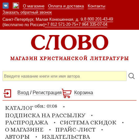
О магазине
Оплата и доставка
Контакты
Заказать обратный звонок
8 800 201-43-49
Санкт-Петербург, Малая Конюшенная, д. 9,
+7 812 571-20-75
+7 964 335-07-04
(бесплатно по России)
МАГАЗИН ХРИСТИАНСКОЙ ЛИТЕРАТУРЫ
Вход
/
Регистрация
Корзина
обн.: 07.08
КАТАЛОГ
ПОДПИСКА НА РАССЫЛКУ
РАСПРОДАЖА
СИСТЕМА СКИДОК
О МАГАЗИНЕ
ПРАЙС-ЛИСТ
АВТОРЫ
ИЗДАТЕЛЬСТВА