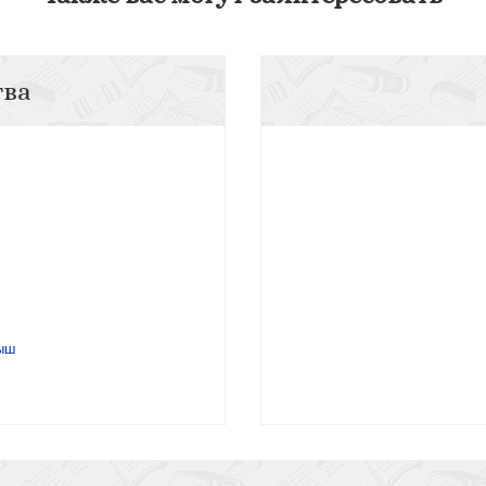
тва
ыш