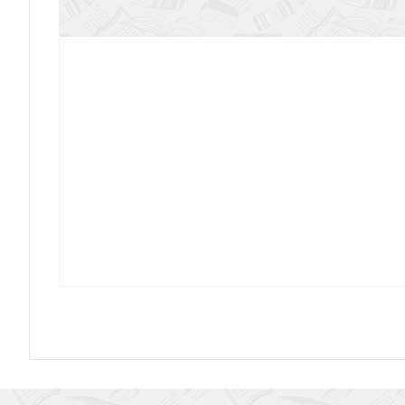
Степанян Е. Павел и Тэкла
Нефеш-терапия
Ньюмен С. Игры и занятия с особым