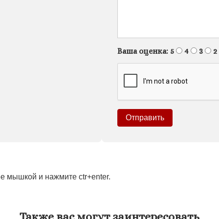
Ваша оценка:
5
4
3
2
 мышкой и нажмите ctr+enter.
Также вас могут заинтересовать