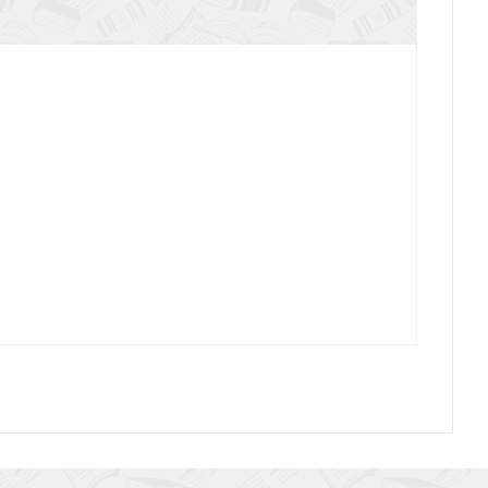
Сияющий Коран
ниге Иова. Почему страдает праведник?
Пророчества Книги Даниила