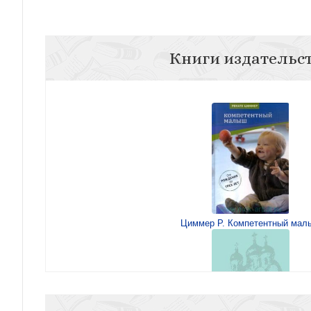
Книги издательс
Циммер Р. Компетентный мал