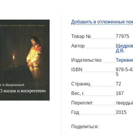
Добавить в отложенные по
Товар №
77975
Автор
Щедров
Д.В.
Издательство
Тереви
ISBN
978-5-4
5
Страниц
72
Вес, г.
167
Переплет
тверды
Год
2015
Поделиться: