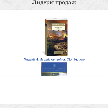
Лидеры продаж
Беседы о К
Флавий И. Иудейская война. (Non Fiction)
 ребенком
Книга Иисуса Навина