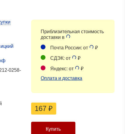
купки
Приблизительная стоимость
доставки в
ицкий
Почта России: от
₽
СДЭК: от
₽
нф
Яндекс: от
₽
212-0258-
Оплата и доставка
й
167
₽