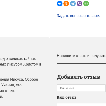
Задать вопрос о товаре:
Напишите отзыв и получит
сед о великих тайнах
нных Иисусом Христом в
Добавить отзыв
чения Иисуса. Особое
 Учения, его
мо от его
й.
Ваш отзыв: