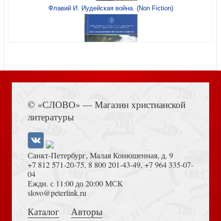
Флавий И. Иудейская война. (Non Fiction)
Кизилов М. Крымские готы. Загадка исчезнувшего
народа
Книга Иисуса Навина
© «СЛОВО» — Магазин христианской
Николай из Кузы. О просеивании Алькорана. Кн.2
литературы
Санкт-Петербург, Малая Конюшенная, д. 9
+7 812 571-20-75
,
8 800 201-43-49
,
+7 964 335-07-
04
Еждн. с 11:00 до 20:00 МСК
Толкование на Апокалипсис (Тихоний Африканский)
slovo@peterlink.ru
Талалай М. Сказания о Сицилии.Подвижники,
паломники, путешественники
Каталог
Авторы