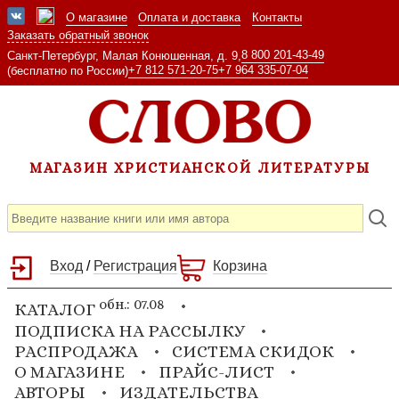
О магазине
Оплата и доставка
Контакты
Заказать обратный звонок
8 800 201-43-49
Санкт-Петербург, Малая Конюшенная, д. 9,
+7 812 571-20-75
+7 964 335-07-04
(бесплатно по России)
МАГАЗИН ХРИСТИАНСКОЙ ЛИТЕРАТУРЫ
Вход
/
Регистрация
Корзина
обн.: 07.08
КАТАЛОГ
ПОДПИСКА НА РАССЫЛКУ
РАСПРОДАЖА
СИСТЕМА СКИДОК
О МАГАЗИНЕ
ПРАЙС-ЛИСТ
АВТОРЫ
ИЗДАТЕЛЬСТВА