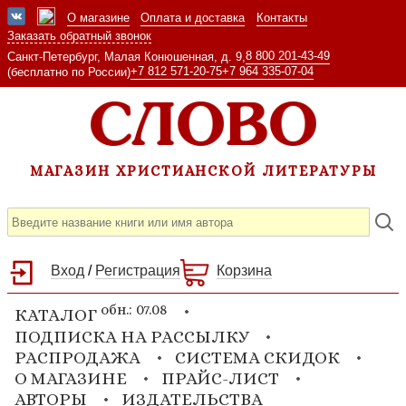
О магазине
Оплата и доставка
Контакты
Заказать обратный звонок
8 800 201-43-49
Санкт-Петербург, Малая Конюшенная, д. 9,
+7 812 571-20-75
+7 964 335-07-04
(бесплатно по России)
МАГАЗИН ХРИСТИАНСКОЙ ЛИТЕРАТУРЫ
Вход
/
Регистрация
Корзина
обн.: 07.08
КАТАЛОГ
ПОДПИСКА НА РАССЫЛКУ
РАСПРОДАЖА
СИСТЕМА СКИДОК
О МАГАЗИНЕ
ПРАЙС-ЛИСТ
АВТОРЫ
ИЗДАТЕЛЬСТВА