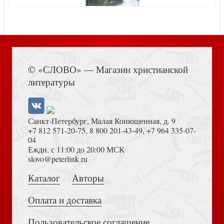
Не такой как все
Книга Иисуса Навина
© «СЛОВО» — Магазин христианской
литературы
Санкт-Петербург, Малая Конюшенная, д. 9
+7 812 571-20-75
,
8 800 201-43-49
,
+7 964 335-07-
04
Еждн. с 11:00 до 20:00 МСК
Познавая Иисуса через Ветхий Завет
Толкование на Апокалипсис (Тихоний Африканский)
slovo@peterlink.ru
Каталог
Авторы
Оплата и доставка
Пользовательское соглашение