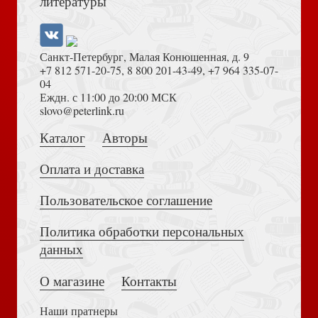
литературы
Откровение Иоанна
Санкт-Петербург, Малая Конюшенная, д. 9
+7 812 571-20-75
,
8 800 201-43-49
,
+7 964 335-07-
04
Еждн. с 11:00 до 20:00 МСК
Толкование на Апокалипсис (Тихоний Африканский)
slovo@peterlink.ru
Павел. Пастырские послания. 1 и 2 послания к
Тимофею и послание к Титу
Страницы. Вып. 6:1
Каталог
Авторы
Оплата и доставка
Пользовательское соглашение
Политика обработки персональных
Достоевский Ф.М. Сила и правда России (2024)
данных
Павел. Послания к Коринфянам
Далекое будущее вселенной. Эсхатология в
космической перспективе
О магазине
Контакты
Наши пратнеры