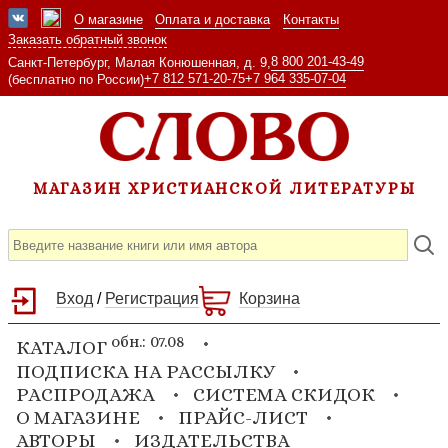
О магазине
Оплата и доставка
Контакты
Заказать обратный звонок
8 800 201-43-49
Санкт-Петербург, Малая Конюшенная, д. 9,
+7 812 571-20-75
+7 964 335-07-04
(бесплатно по России)
МАГАЗИН ХРИСТИАНСКОЙ ЛИТЕРАТУРЫ
Вход
/
Регистрация
Корзина
обн.: 07.08
КАТАЛОГ
ПОДПИСКА НА РАССЫЛКУ
РАСПРОДАЖА
СИСТЕМА СКИДОК
О МАГАЗИНЕ
ПРАЙС-ЛИСТ
АВТОРЫ
ИЗДАТЕЛЬСТВА