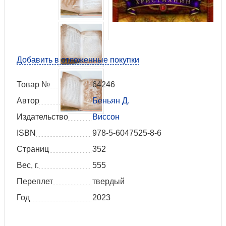
Добавить в отложенные покупки
Товар №
64246
Автор
Беньян Д.
Издательство
Виссон
ISBN
978-5-6047525-8-6
Страниц
352
Вес, г.
555
Переплет
твердый
Год
2023