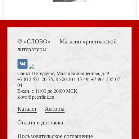
Эсфирь (Опасная красота)
Книга Иисуса Навина
© «СЛОВО» — Магазин христианской
литературы
Санкт-Петербург, Малая Конюшенная, д. 9
+7 812 571-20-75
,
8 800 201-43-49
,
+7 964 335-07-
04
Еждн. с 11:00 до 20:00 МСК
Жена Иуды
Толкование на Апокалипсис (Тихоний Африканский)
slovo@peterlink.ru
Каталог
Авторы
Оплата и доставка
Пользовательское соглашение