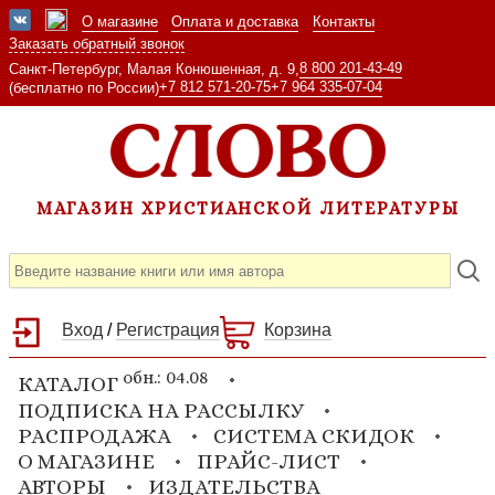
О магазине
Оплата и доставка
Контакты
Заказать обратный звонок
8 800 201-43-49
Санкт-Петербург, Малая Конюшенная, д. 9,
+7 812 571-20-75
+7 964 335-07-04
(бесплатно по России)
МАГАЗИН ХРИСТИАНСКОЙ ЛИТЕРАТУРЫ
Вход
/
Регистрация
Корзина
обн.: 04.08
КАТАЛОГ
ПОДПИСКА НА РАССЫЛКУ
РАСПРОДАЖА
СИСТЕМА СКИДОК
О МАГАЗИНЕ
ПРАЙС-ЛИСТ
АВТОРЫ
ИЗДАТЕЛЬСТВА